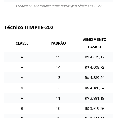
Concurso MP MS: estrutura remuneratória para Técnico I MPTE-201
Técnico II MPTE-202
VENCIMENTO
CLASSE
PADRÃO
BÁSICO
A
15
R$ 4.839,17
A
14
R$ 4.608,72
A
13
R$ 4.389,24
A
12
R$ 4.180,24
A
11
R$ 3.981,19
B
10
R$ 3.619,26