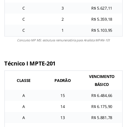
C
3
R$ 5.627,11
C
2
R$ 5.359,18
C
1
R$ 5.103,95
Concurso MP MS: estrutura remuneratória para Analista MPAN-101
Técnico I MPTE-201
VENCIMENTO
CLASSE
PADRÃO
BÁSICO
A
15
R$ 6.484,66
A
14
R$ 6.175,90
A
13
R$ 5.881,78