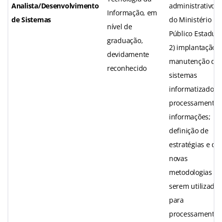
Analista/Desenvolvimento
administrativos
Informação, em
de Sistemas
do Ministério
nível de
Público Estadual
graduação,
2) implantação e
devidamente
manutenção do
reconhecido
sistemas
informatizados; 
processamento 
informações;
definição de
estratégias e de
novas
metodologias a
serem utilizadas
para
processamento,