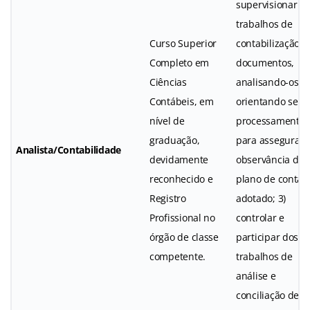
supervisionar os
trabalhos de
Curso Superior
contabilização d
Completo em
documentos,
Ciências
analisando-os e
Contábeis, em
orientando seu
nível de
processamento,
graduação,
para assegurar 
Analista/Contabilidade
devidamente
observância do
reconhecido e
plano de contas
Registro
adotado; 3)
Profissional no
controlar e
órgão de classe
participar dos
competente.
trabalhos de
análise e
conciliação de