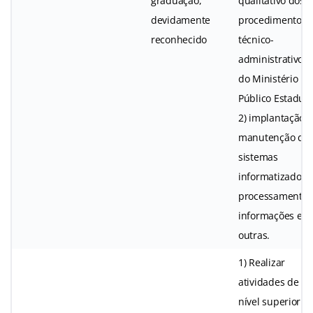
graduação,
qualitativo dos
devidamente
procedimentos
reconhecido
técnico-
administrativos
do Ministério
Público Estadual
2) implantação e
manutenção do
sistemas
informatizados; 
processamento 
informações e
outras.
1) Realizar
atividades de
nível superior e