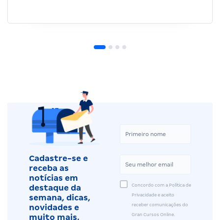
Cadastre-se e
receba as
notícias em
Concordo com a Política de
destaque da
Privacidade e aceito
semana, dicas,
receber comunicações do
novidades e
Gran Cursos Online.
muito mais.