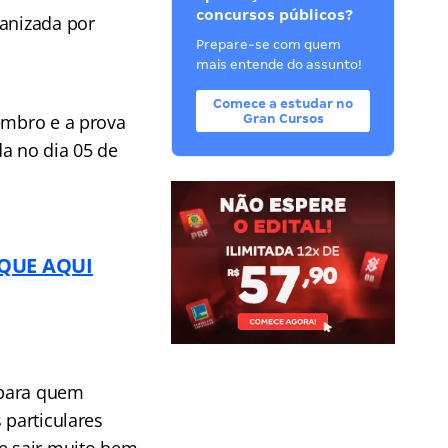
concursos públicos?
anizada por
Prepare-se com quem
mais entende do assunto!
Comece a estudar no
embro e a prova
Gran Cursos
da no dia 05 de
IQUE AQUI
 para quem
 particulares