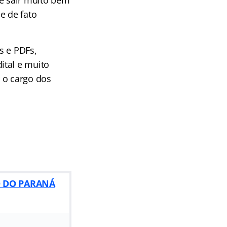
se sair muito bem
e de fato
s e PDFs,
ital e muito
 o cargo dos
O DO PARANÁ