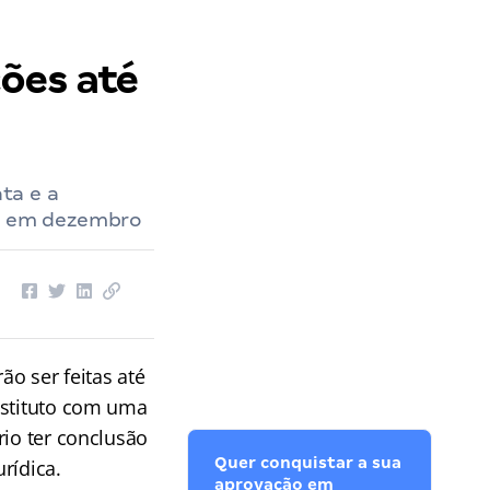
ões até
ta e a
as em dezembro
o ser feitas até
bstituto com uma
rio ter conclusão
Quer conquistar a sua
rídica.
aprovação em