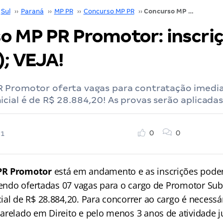
Sul
››
Paraná
››
MP PR
››
Concurso MP PR
››
Concurso MP PR Promotor: inscrições até hoje (13); VEJA!
o MP PR Promotor: inscriç
); VEJA!
 Promotor oferta vagas para contratação imedia
icial é de R$ 28.884,20! As provas serão aplicad
0
0
21
PR Promotor
está em andamento e as inscrições poderã
 sendo ofertadas 07 vagas para o cargo de Promotor Su
ial de R$ 28.884,20. Para concorrer ao cargo é necessá
arelado em Direito e pelo menos 3 anos de atividade ju