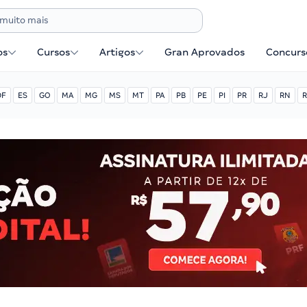
os
Cursos
Artigos
Gran Aprovados
Concurse
DF
ES
GO
MA
MG
MS
MT
PA
PB
PE
PI
PR
RJ
RN
R