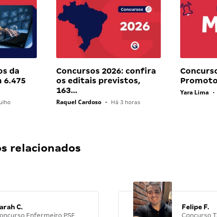
os da
Concursos 2026: confira
Concurs
 6.475
os editais previstos,
Promoto
163…
Yara Lima
•
Raquel Cardoso
ulho
•
Há 3 horas
 relacionados
arah C.
Felipe F.
oncurso Enfermeiro PSF
Concurso T