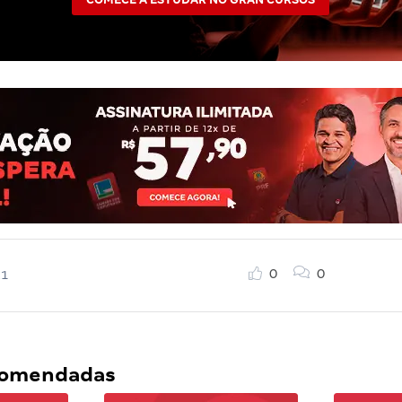
0
0
21
ecomendadas