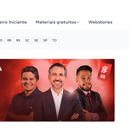
iro Iniciante
Materiais gratuitos
Webstories
O
RR
RS
SC
SE
SP
TO