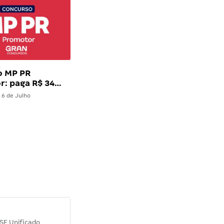
o MP PR
r: paga R$ 34…
6 de Julho
Diana M.
SE Unificado
Concurso SEPLAG CE