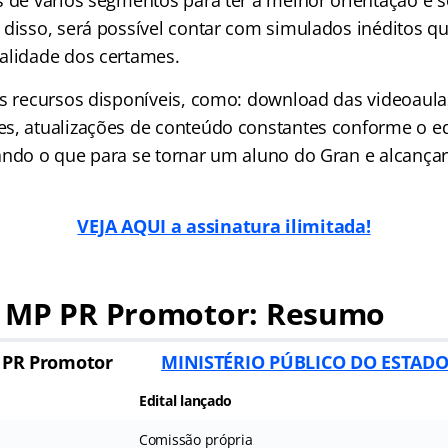
s de vários segmentos para ter a melhor orientação e 
 disso, será possível contar com simulados inéditos qu
alidade dos certames.
os recursos disponíveis, como: download das videoaula
s, atualizações de conteúdo constantes conforme o ed
ando o que para se tornar um aluno do Gran e alcançar
VEJA AQUI a assinatura ilimitada!
 MP PR Promotor: Resumo
 PR Promotor
MINISTÉRIO PÚBLICO DO ESTAD
Edital lançado
Comissão própria