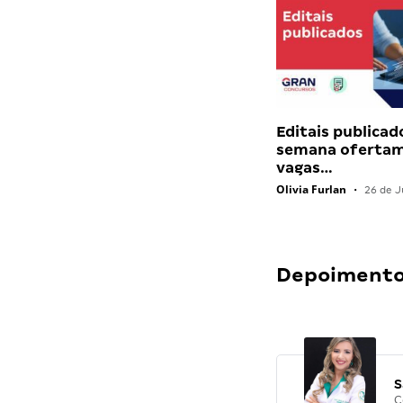
Editais publicad
semana ofertam
vagas…
Olivia Furlan
•
26 de J
Depoimentos
S
C