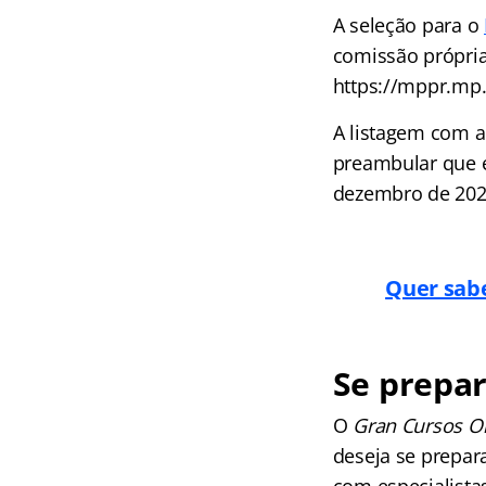
A seleção para o
comissão própria,
https://mppr.mp.b
A listagem com a
preambular que é
dezembro de 202
Quer sab
Se prepa
O
Gran Cursos O
deseja se prepara