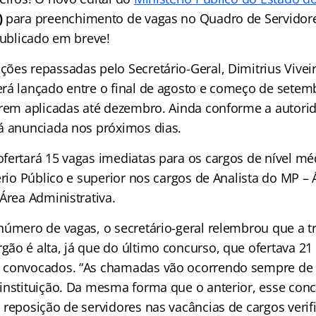
)
para preenchimento de vagas no Quadro de Servidore
publicado em breve!
ões repassadas pelo Secretário-Geral, Dimitrius Vivei
rá lançado entre o final de agosto e começo de sete
erem aplicadas até dezembro. Ainda conforme a autori
á anunciada nos próximos dias.
fertará 15 vagas imediatas para os cargos de nível mé
ério Público e superior nos cargos de Analista do MP –
Área Administrativa.
número de vagas, o secretário-geral relembrou que a t
ão é alta, já que do último concurso, que ofertava 21
 convocados. “As chamadas vão ocorrendo sempre de
instituição. Da mesma forma que o anterior, esse ​conc
 reposição de servidores nas vacâncias de cargos verif