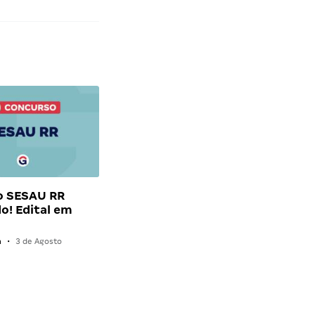
o SESAU RR
o! Edital em
n
•
3 de Agosto