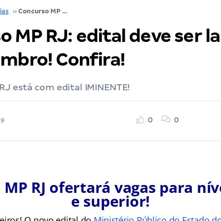
ias
››
Concurso MP RJ: edital deve ser lançado até setembro! Confira!
o MP RJ: edital deve ser l
embro! Confira!
RJ está com edital IMINENTE!
0
0
19
 MP RJ ofertará vagas para nív
e superior!
eiros! O novo edital do
Ministério Público do Estado do