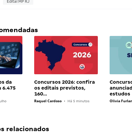
Edital MP RJ
ecomendadas
os da
Concursos 2026: confira
Concurs
 6.475
os editais previstos,
anunciad
160…
estudos
Raquel Cardoso
Olivia Furla
ulho
•
Há 5 minutos
 relacionados