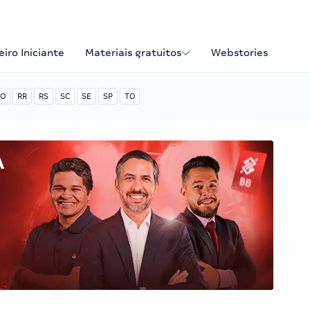
iro Iniciante
Materiais gratuitos
Webstories
O
RR
RS
SC
SE
SP
TO