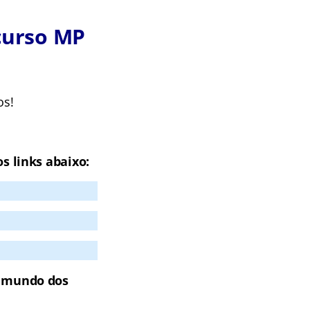
curso MP
os!
J
s links abaixo:
o mundo dos