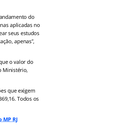
o andamento do
nas aplicadas no
ear seus estudos
ação, apenas”,
ue o valor do
 Ministério,
ções que exigem
.369,16. Todos os
o MP RJ