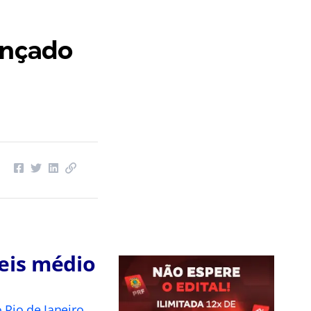
ançado
eis médio
 Rio de Janeiro