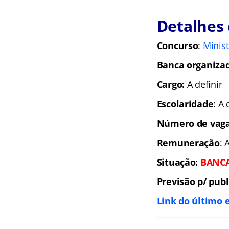
Detalhes 
Concurso
:
Minist
Banca organiza
Cargo:
A definir
Escolaridade
: A 
Número de vaga
Remuneração
: 
Situação:
BANCA
Previsão p/ publ
Link do último e