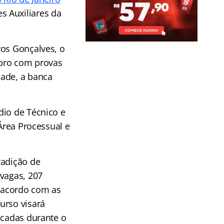
s Auxiliares da
ros Gonçalves, o
mbro com provas
dade, a banca
dio de Técnico e
 Área Processual e
radição de
 vagas, 207
 acordo com as
urso visará
icadas durante o