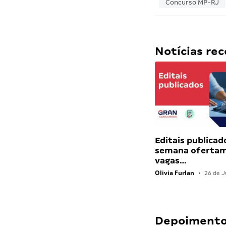
Concurso MP-RJ
Notícias r
Editais publicad
semana ofertam
vagas…
Olivia Furlan
•
26 de J
Depoimentos