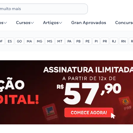
os
Cursos
Artigos
Gran Aprovados
Concurse
DF
ES
GO
MA
MG
MS
MT
PA
PB
PE
PI
PR
RJ
RN
R