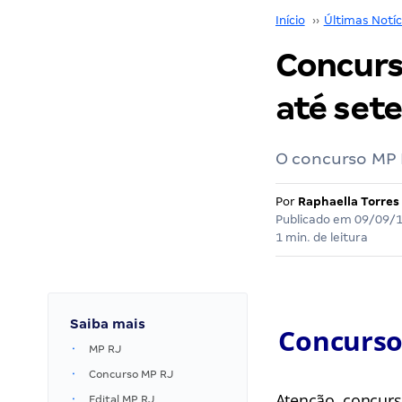
Início
››
Últimas Notíc
Concurs
até set
O concurso MP 
Por
Raphaella Torres
Publicado em
09/09/
1 min. de leitura
Saiba mais
Concurso
MP RJ
Concurso MP RJ
Atenção, concurs
Edital MP RJ