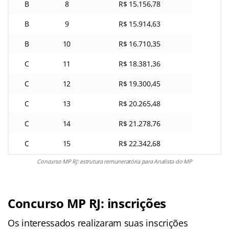
B
8
R$ 15.156,78
B
9
R$ 15.914,63
B
10
R$ 16.710,35
C
11
R$ 18.381,36
C
12
R$ 19.300,45
C
13
R$ 20.265,48
C
14
R$ 21.278,76
C
15
R$ 22.342,68
Concurso MP RJ: estrutura remuneratória para Analista do MP
Concurso MP RJ: inscrições
Os interessados realizaram suas inscrições