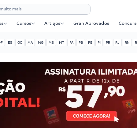
os
Cursos
Artigos
Gran Aprovados
Concurse
DF
ES
GO
MA
MG
MS
MT
PA
PB
PE
PI
PR
RJ
RN
R