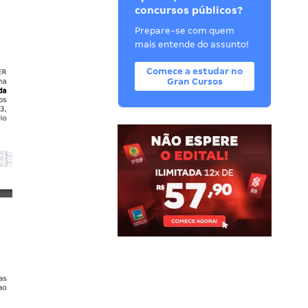
concursos públicos?
Prepare-se com quem
mais entende do assunto!
Comece a estudar no
Gran Cursos