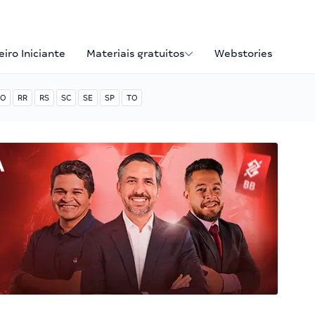
iro Iniciante
Materiais gratuitos
Webstories
O
RR
RS
SC
SE
SP
TO