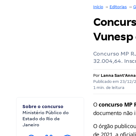
Início
››
Editorias
››
G
Concurs
Vunesp 
Concurso MP RJ
32.004,64. Insc
Por
Lanna Sant'Anna
Publicado em
23/12/
1 min. de leitura
O
concurso MP 
Sobre o concurso
documento não in
Ministério Público do
Estado do Rio de
Janeiro
O órgão publicou
de 2021, a oficia