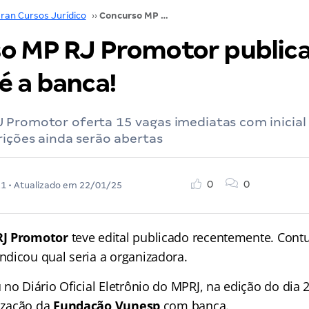
ran Cursos Jurídico
››
Concurso MP RJ Promotor publicado; Vunesp é a banca!
o MP RJ Promotor public
é a banca!
 Promotor oferta 15 vagas imediatas com inicial
rições ainda serão abertas
0
0
21
• Atualizado em
22/01/25
RJ Promotor
teve edital publicado recentemente. Cont
dicou qual seria a organizadora.
 no Diário Oficial Eletrônio do MPRJ, na edição do dia
lização da
Fundação Vunesp
com banca.