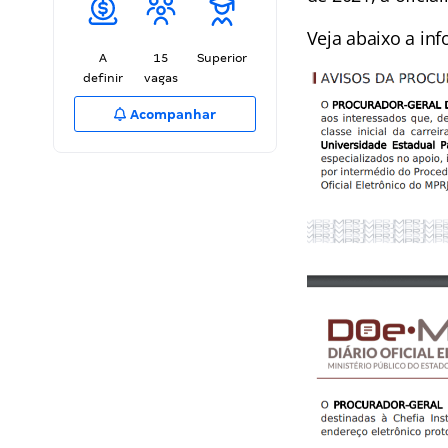
Veja abaixo a in
A
15
Superior
definir
vagas
Acompanhar