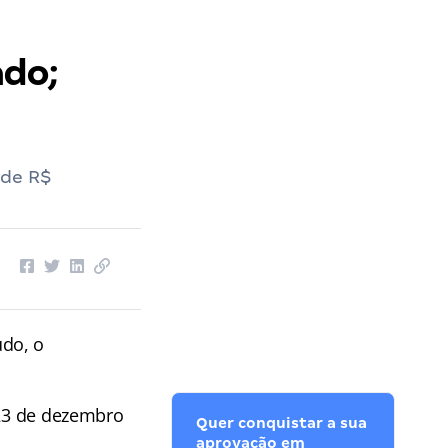
ado;
 de R$
udo, o
 23 de dezembro
Quer conquistar a sua
aprovação em