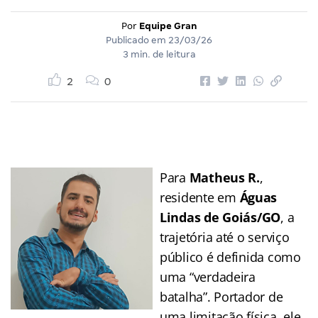
Por
Equipe Gran
Publicado em
23/03/26
3 min. de leitura
2
0
Para
Matheus R.
,
residente em
Águas
Lindas de Goiás/GO
, a
trajetória até o serviço
público é definida como
uma “verdadeira
batalha”. Portador de
uma limitação física, ele