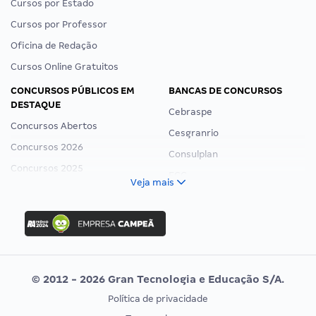
Cursos por Estado
Cursos por Professor
Oficina de Redação
Cursos Online Gratuitos
CONCURSOS PÚBLICOS EM
BANCAS DE CONCURSOS
DESTAQUE
Cebraspe
Concursos Abertos
Cesgranrio
Concursos 2026
Consulplan
Concursos 2025
FCC
Veja mais
Concurso Nacional Unificado
FGV
Concurso Ibama
Idecan
Concurso MPU
Selecon
Editais publicados
Uniase
© 2012 - 2026 Gran Tecnologia e Educação S/A.
Vunesp
Política de privacidade
CONCURSOS POR PROFISSÃO
EXAME DE ORDEM