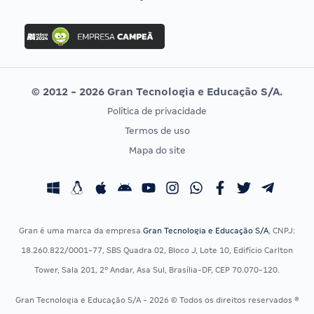
Concurso Nacional Unificado
FGV
Concurso Ibama
Idecan
Concurso MPU
Selecon
Editais publicados
Uniase
© 2012 - 2026 Gran Tecnologia e Educação S/A.
Vunesp
Política de privacidade
CONCURSOS POR PROFISSÃO
EXAME DE ORDEM
Termos de uso
Concursos Administrativos
OAB
Mapa do site
Concursos Educação
Prova OAB
Concursos Fiscais
Calendário OAB
Concursos Jurídicos
Questões OAB
Concursos Militares
Recursos OAB
Gran é uma marca da empresa
Gran Tecnologia e Educação S/A
, CNPJ:
Concursos Policiais
Exame de Ordem
18.260.822/0001-77, SBS Quadra 02, Bloco J, Lote 10, Edifício Carlton
Concursos Saúde
Tower, Sala 201, 2º Andar, Asa Sul, Brasília-DF, CEP 70.070-120.
Concursos Tribunais
Gran Tecnologia e Educação S/A - 2026 © Todos os direitos reservados ®
Residência Multiprofissional