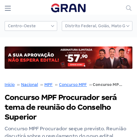
Início
››
Nacional
››
MPF
››
Concurso MPF
››
Concurso MPF Procurador será tema de reunião do Conselho Superior
Concurso MPF Procurador será
tema de reunião do Conselho
Superior
Concurso MPF Procurador segue previsto. Reunião
discutirá sobre o regulamento do novo edital