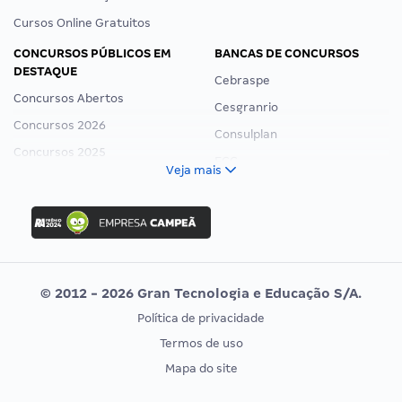
Cursos Online Gratuitos
CONCURSOS PÚBLICOS EM
BANCAS DE CONCURSOS
DESTAQUE
Cebraspe
Concursos Abertos
Cesgranrio
Concursos 2026
Consulplan
Concursos 2025
FCC
Veja mais
Concurso Nacional Unificado
FGV
Concurso Ibama
Idecan
Concurso MPU
Selecon
Editais publicados
Uniase
© 2012 - 2026 Gran Tecnologia e Educação S/A.
Vunesp
Política de privacidade
CONCURSOS POR PROFISSÃO
EXAME DE ORDEM
Termos de uso
Concursos Administrativos
OAB
Mapa do site
Concursos Educação
Prova OAB