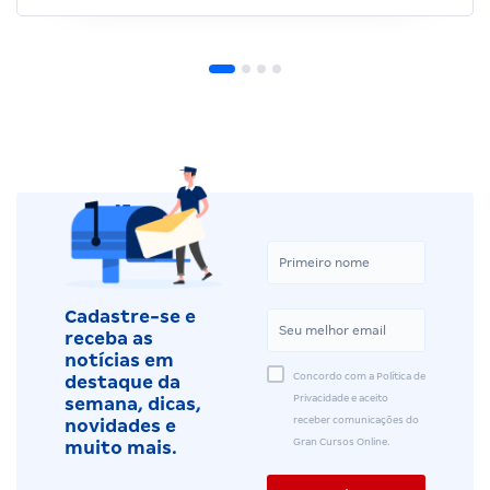
Cadastre-se e
receba as
notícias em
Concordo com a Política de
destaque da
Privacidade e aceito
semana, dicas,
receber comunicações do
novidades e
Gran Cursos Online.
muito mais.