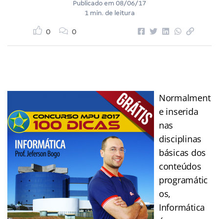
Publicado em
08/06/17
1 min. de leitura
0
0
Normalment
e inserida
nas
disciplinas
básicas dos
conteúdos
programátic
os,
Informática