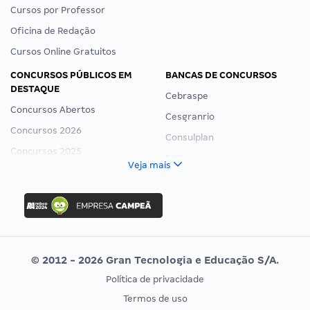
Cursos por Professor
Oficina de Redação
Cursos Online Gratuitos
CONCURSOS PÚBLICOS EM
BANCAS DE CONCURSOS
DESTAQUE
Cebraspe
Concursos Abertos
Cesgranrio
Concursos 2026
Consulplan
Concursos 2025
FCC
Veja mais
Concurso Nacional Unificado
FGV
Concurso Ibama
Idecan
Concurso MPU
Selecon
Editais publicados
Uniase
© 2012 - 2026 Gran Tecnologia e Educação S/A.
Vunesp
Política de privacidade
CONCURSOS POR PROFISSÃO
EXAME DE ORDEM
Termos de uso
Concursos Administrativos
OAB