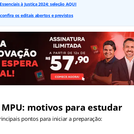
ssenciais à Justiça 2024: seleção AQUI
onfira os editais abertos e previstos
 MPU: motivos para estudar
ncipais pontos para iniciar a preparação: