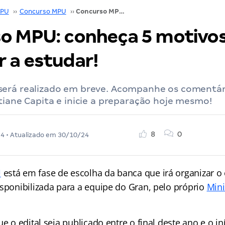
PU
››
Concurso MPU
››
Concurso MPU: conheça 5 motivos para começar a estudar!
o MPU: conheça 5 motivos
 a estudar!
erá realizado em breve. Acompanhe os comentár
tiane Capita e inicie a preparação hoje mesmo!
8
0
24
• Atualizado em
30/10/24
U
está em fase de escolha da banca que irá organizar o e
isponibilizada para a equipe do Gran, pelo próprio
Mini
ue o edital seja publicado entre o final deste ano e o i