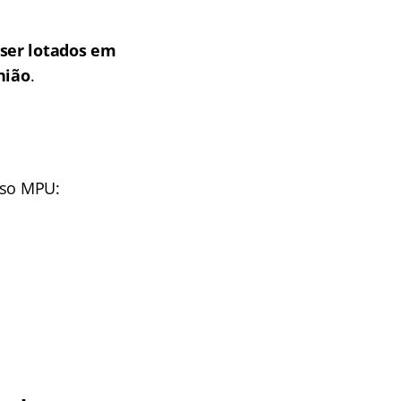
ser lotados em
nião
.
rso MPU: