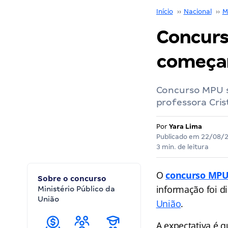
Início
››
Nacional
››
M
Concurs
começar
Concurso MPU s
professora Cris
Por
Yara Lima
Publicado em
22/08/
3 min. de leitura
O
concurso MP
Sobre o concurso
informação foi d
Ministério Público da
União
União
.
A expectativa é q