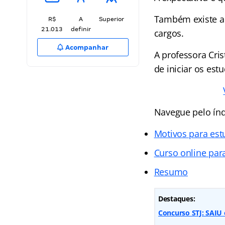
Também existe a 
R$
A
Superior
21.013
definir
cargos.
Acompanhar
A professora Cri
de iniciar os est
Navegue pelo índ
Motivos para est
Curso online pa
Resumo
Destaques:
Concurso STJ: SAIU e