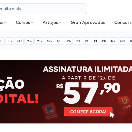
os
Cursos
Artigos
Gran Aprovados
Concurse
DF
ES
GO
MA
MG
MS
MT
PA
PB
PE
PI
PR
RJ
RN
R