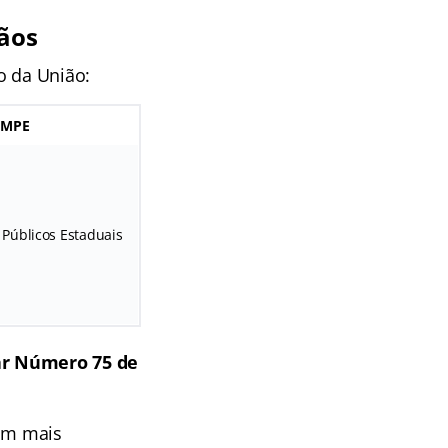
gãos
o da União:
MPE
 Públicos Estaduais
r Número 75 de
com mais