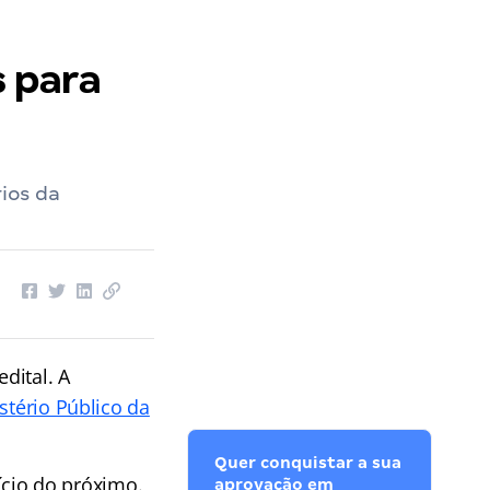
 para
ios da
dital. A
stério Público da
Quer conquistar a sua
nício do próximo.
aprovação em