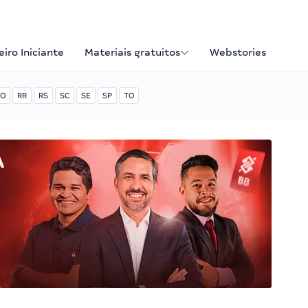
iro Iniciante
Materiais gratuitos
Webstories
O
RR
RS
SC
SE
SP
TO