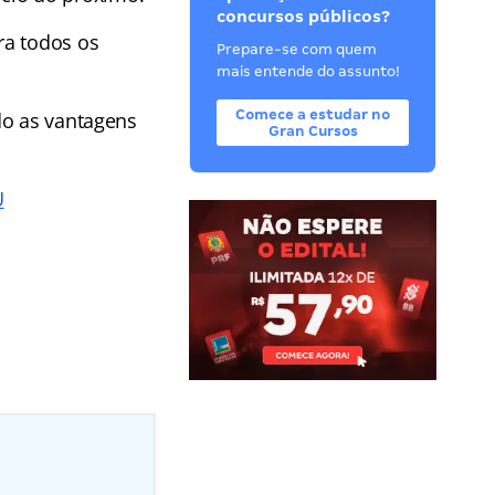
concursos públicos?
ra todos os
Prepare-se com quem
mais entende do assunto!
Comece a estudar no
do as vantagens
Gran Cursos
U