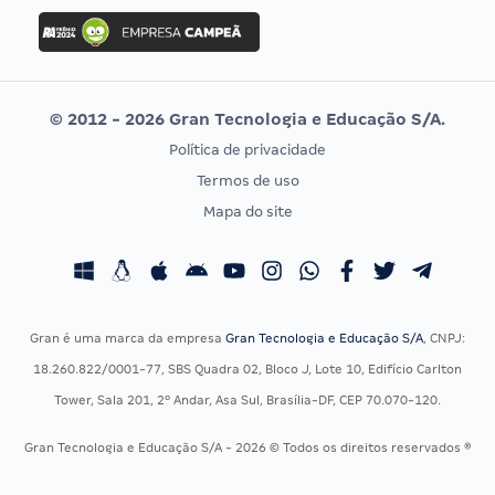
Concurso Ibama
Idecan
Concurso MPU
Selecon
Editais publicados
Uniase
© 2012 - 2026 Gran Tecnologia e Educação S/A.
Vunesp
Política de privacidade
CONCURSOS POR PROFISSÃO
EXAME DE ORDEM
Termos de uso
Concursos Administrativos
OAB
Mapa do site
Concursos Educação
Prova OAB
Concursos Fiscais
Calendário OAB
Concursos Jurídicos
Questões OAB
Concursos Militares
Recursos OAB
Gran é uma marca da empresa
Gran Tecnologia e Educação S/A
, CNPJ:
Concursos Policiais
Exame de Ordem
18.260.822/0001-77, SBS Quadra 02, Bloco J, Lote 10, Edifício Carlton
Concursos Saúde
Tower, Sala 201, 2º Andar, Asa Sul, Brasília-DF, CEP 70.070-120.
Concursos Tribunais
Gran Tecnologia e Educação S/A - 2026 © Todos os direitos reservados ®
Residência Multiprofissional