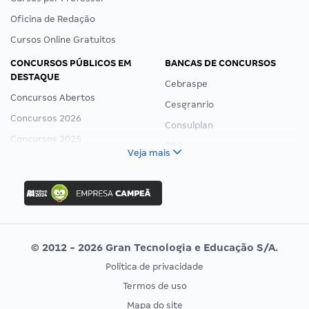
Oficina de Redação
Cursos Online Gratuitos
CONCURSOS PÚBLICOS EM
BANCAS DE CONCURSOS
DESTAQUE
Cebraspe
Concursos Abertos
Cesgranrio
Concursos 2026
Consulplan
Concursos 2025
FCC
Veja mais
Concurso Nacional Unificado
FGV
Concurso Ibama
Idecan
Concurso MPU
Selecon
Editais publicados
Uniase
© 2012 - 2026 Gran Tecnologia e Educação S/A.
Vunesp
Política de privacidade
CONCURSOS POR PROFISSÃO
EXAME DE ORDEM
Termos de uso
Concursos Administrativos
OAB
Mapa do site