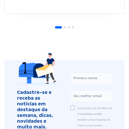
Cadastre-se e
receba as
notícias em
Concordo com a Política de
destaque da
Privacidade e aceito
semana, dicas,
receber comunicações do
novidades e
Gran Cursos Online.
muito mais.