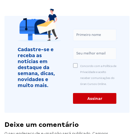
Cadastre-se e
receba as
notícias em
Concordo com a Política de
destaque da
Privacidade e aceito
semana, dicas,
receber comunicações do
novidades e
Gran Cursos Online.
muito mais.
Deixe um comentário
O seu endereço de e-mail não será publicado.
Campos