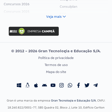
Concursos 2026
Consulplan
Concursos 2025
FCC
Veja mais
Concurso Nacional Unificado
FGV
Concurso Ibama
Idecan
Concurso MPU
Selecon
Editais publicados
Uniase
© 2012 - 2026 Gran Tecnologia e Educação S/A.
Vunesp
Política de privacidade
CONCURSOS POR PROFISSÃO
EXAME DE ORDEM
Termos de uso
Concursos Administrativos
OAB
Mapa do site
Concursos Educação
Prova OAB
Concursos Fiscais
Calendário OAB
Concursos Jurídicos
Questões OAB
Concursos Militares
Recursos OAB
Gran é uma marca da empresa
Gran Tecnologia e Educação S/A
, CNPJ:
Concursos Policiais
Exame de Ordem
18.260.822/0001-77, SBS Quadra 02, Bloco J, Lote 10, Edifício Carlton