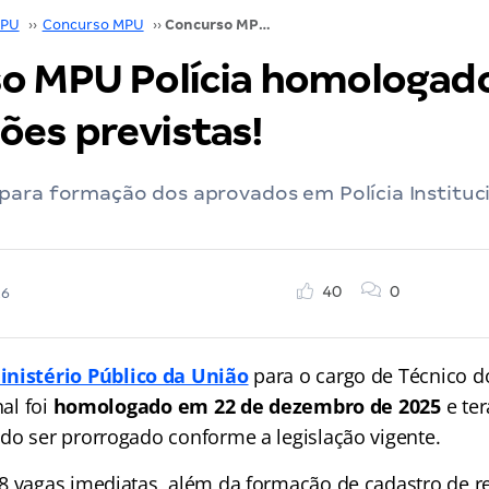
PU
››
Concurso MPU
››
Concurso MPU Polícia homologado! 400 nomeações previstas!
o MPU Polícia homologado
es previstas!
ara formação dos aprovados em Polícia Instituci
40
0
26
inistério Público da União
para o cargo de Técnico 
nal foi
homologado em 22 de dezembro de 2025
e ter
do ser prorrogado conforme a legislação vigente.
8 vagas imediatas, além da formação de cadastro de r