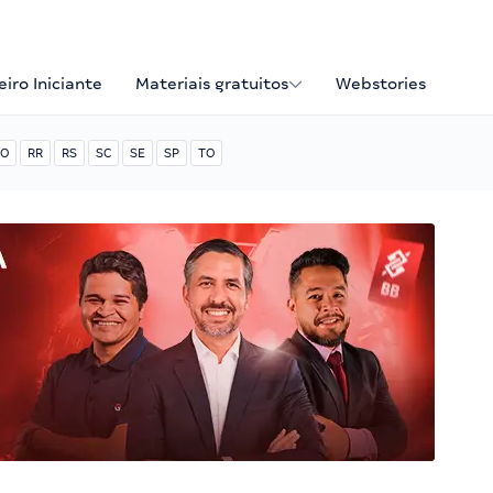
iro Iniciante
Materiais gratuitos
Webstories
O
RR
RS
SC
SE
SP
TO