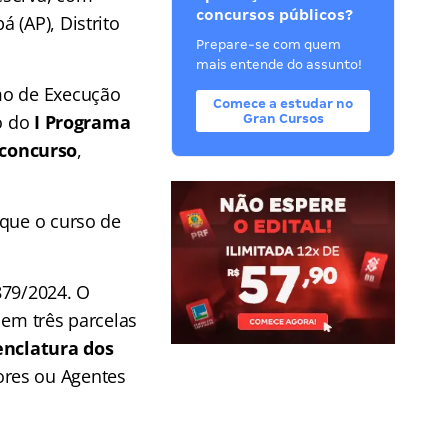
concursos públicos?
 (AP), Distrito
Prepare-se com quem
mais entende do assunto!
mo de Execução
Comece a estudar no
ão do
I Programa
Gran Cursos
 concurso
,
 que o curso de
879/2024. O
em três parcelas
enclatura dos
ores ou Agentes