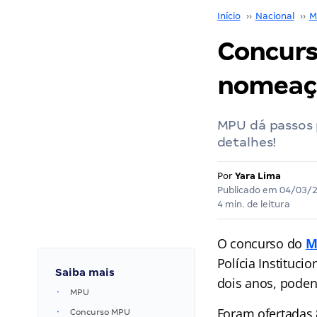
Início
››
Nacional
››
M
Concurs
nomeaçõ
MPU dá passos p
detalhes!
Por
Yara Lima
Publicado em
04/03/
4 min. de leitura
O concurso do
M
Polícia Institucio
Saiba mais
dois anos, poden
MPU
Foram ofertadas 
Concurso MPU