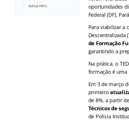
oportunidades di
Edital MPU
Federal (DF), Par
Para viabilizar 
Descentralizada (
de Formação Fun
garantindo a pre
Na prática, o TE
formação é uma e
Em 3 de março de
primeiro
atuali
de 8%, a partir 
Técnicos de seg
de Polícia Institu