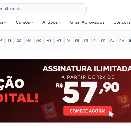
os
Cursos
Artigos
Gran Aprovados
Concurse
DF
ES
GO
MA
MG
MS
MT
PA
PB
PE
PI
PR
RJ
RN
R