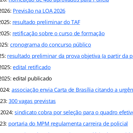
 2026:
Previsão na LOA 2026
2025:
resultado preliminar do TAF
2025:
retificação sobre o curso de formação
025:
cronograma do concurso público
25:
resultado preliminar da prova objetiva (a partir da p
 2025:
edital retificado
2025: edital publicado
2024:
associação envia Carta de Brasília citando a urgê
023:
300 vagas previstas
 2024:
sindicato cobra por seleção para o quadro efetiv
023:
portaria do MPM regulamenta carreira de policial