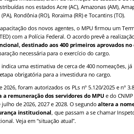
stribuídas nos estados Acre (AC), Amazonas (AM), Amapá
á (PA), Rondônia (RO), Roraima (RR) e Tocantins (TO).
a capacitação dos novos agentes, o MPU firmou um Ter
TED) com a Polícia Federal. O acordo prevê a realizaç
cional, destinado aos 400 primeiros aprovados no
paração necessária para o exercício do cargo.
D indica uma estimativa de cerca de 400 nomeações, já
tapa obrigatória para a investidura no cargo.
 2026, foram autorizados os PLs nº 5.120/2025 e nº 3.
za a remuneração dos servidores do MPU
e do CNMP 
de julho de 2026, 2027 e 2028. O segundo
altera a nom
urança institucional
, que passam a se chamar Inspet
cional. Veja em “situação atual”.