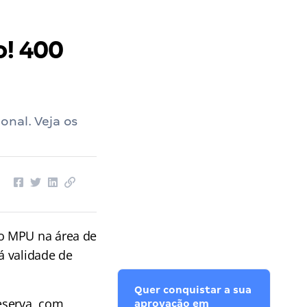
! 400
onal. Veja os
do MPU na área de
á validade de
Quer conquistar a sua
eserva, com
aprovação em