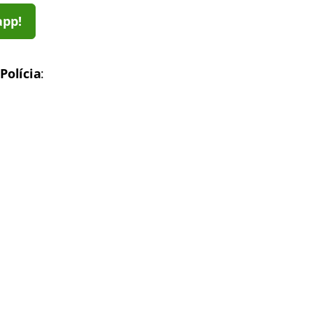
app!
Polícia
: