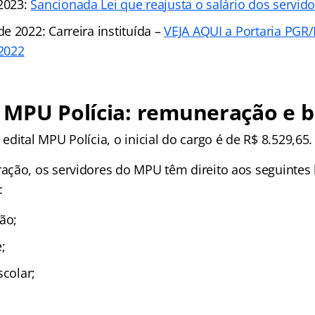
 2023:
Sancionada Lei que reajusta o salário dos servi
e 2022: Carreira instituída –
VEJA AQUI a Portaria PGR
2022
MPU Polícia: remuneração e b
dital MPU Polícia, o inicial do cargo é de R$ 8.529,65.
ção, os servidores do MPU têm direito aos seguintes 
:
ão;
;
scolar;