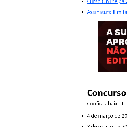
Curso Online par
Assinatura Ilimit
Concurso 
Confira abaixo t
4 de março de 2
3 de março de 2