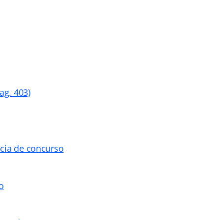
ag. 403)
ncia de concurso
o