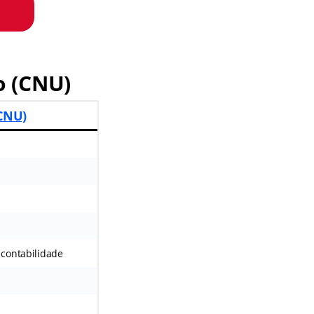
o (CNU)
(CNU)
 contabilidade