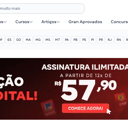
os
Cursos
Artigos
Gran Aprovados
Concurse
DF
ES
GO
MA
MG
MS
MT
PA
PB
PE
PI
PR
RJ
RN
R