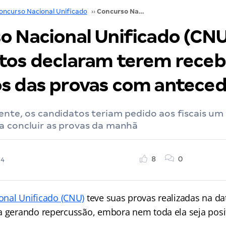
oncurso Nacional Unificado
››
Concurso Nacional Unificado (CNU): os candidatos declaram terem recebido os cadernos das provas com antecedência
o Nacional Unificado (CNU
tos declaram terem receb
s das provas com anteced
ente, os candidatos teriam pedido aos fiscais um
a concluir as provas da manhã
8
0
24
onal Unificado (CNU)
teve suas provas realizadas na da
a gerando repercussão, embora nem toda ela seja posit