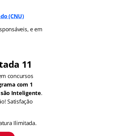
ado (CNU)
esponsáveis, e em
tada 11
 em concursos
grama com 1
isão Inteligente
.
o! Satisfação
tura Ilimitada.