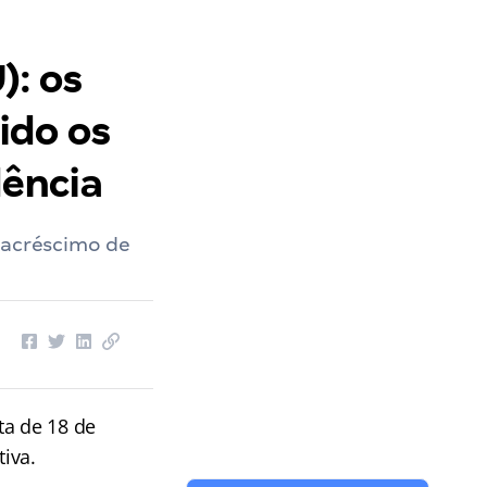
): os
ido os
ência
 acréscimo de
ta de 18 de
iva.