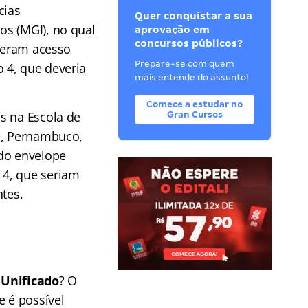
cias
Quer conquistar a sua
os (MGI), no qual
aprovação em
concursos públicos?
iveram acesso
Prepare-se com quem
 4, que deveria
mais entende do assunto!
Comece a estudar no
s na Escola de
Gran Cursos
fe, Pernambuco,
 do envelope
 4, que seriam
ntes.
 Unificado
? O
e é possível