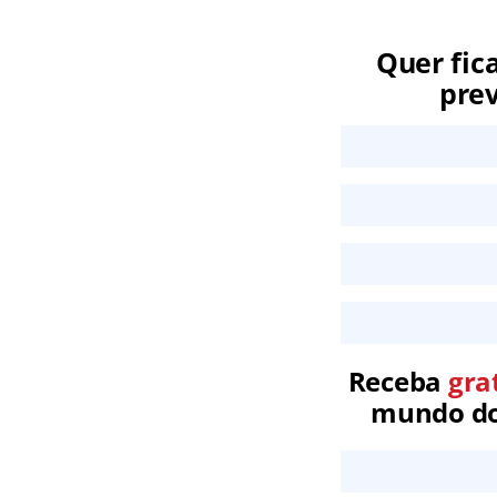
Quer fic
prev
Receba
gra
mundo dos