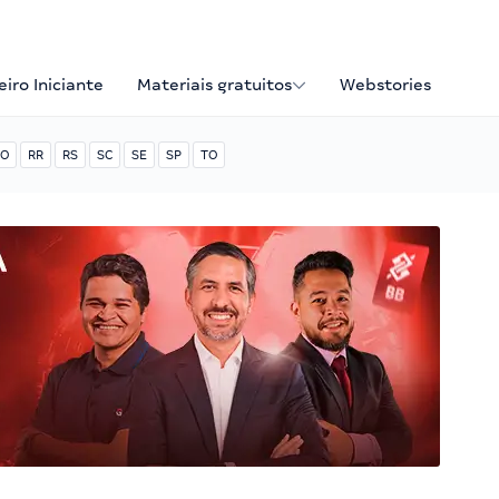
iro Iniciante
Materiais gratuitos
Webstories
O
RR
RS
SC
SE
SP
TO