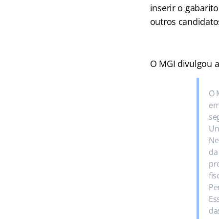
inserir o gabari
outros candidato
O MGI divulgou a 
O 
em
se
Un
Ne
da
pr
fi
Pe
Es
da