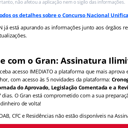
rtanto, não afetou a aplicação nem o sigilo das informações.
todos os detalhes sobre o Concurso Nacional Unific
 já está apurando as informações junto aos órgãos r
tualizações.
e com o Gran: Assinatura Ilimi
receba acesso IMEDIATO a plataforma que mais aprova
lhor, com acesso às 5 novidades da plataforma:
Crono
 Jornada do Aprovado, Legislação Comentada e a Rev
 7 dias. O Gran está comprometido com a sua preparaçã
dinheiro de volta!
OAB, CFC e Residências não estão disponíveis na Assina