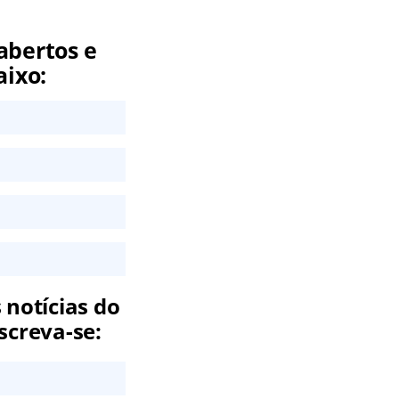
abertos e
aixo:
 notícias do
screva-se: