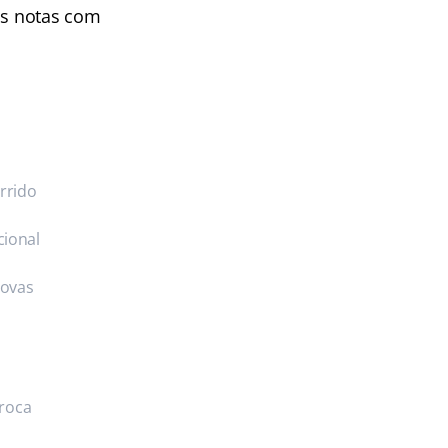
as notas com
rrido
cional
rovas
troca