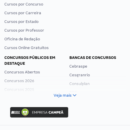
Cursos por Concurso
Cursos por Carreira
Cursos por Estado
Cursos por Professor
Oficina de Redação
Cursos Online Gratuitos
CONCURSOS PÚBLICOS EM
BANCAS DE CONCURSOS
DESTAQUE
Cebraspe
Concursos Abertos
Cesgranrio
Concursos 2026
Consulplan
Concursos 2025
FCC
Veja mais
Concurso Nacional Unificado
FGV
Concurso Ibama
Idecan
Concurso MPU
Selecon
Editais publicados
Uniase