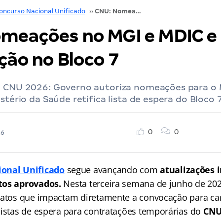
oncurso Nacional Unificado
››
CNU: Nomeações no MGI e MDIC e Retificação no Bloco 7
meações no MGI e MDIC e
ção no Bloco 7
o CNU 2026: Governo autoriza nomeações para o 
stério da Saúde retifica lista de espera do Bloco 7
0
0
26
onal Unificado
segue avançando com
atualizações 
tos aprovados.
Nesta terceira semana de junho de 20
 atos que impactam diretamente a convocação para car
listas de espera para contratações temporárias do
CN