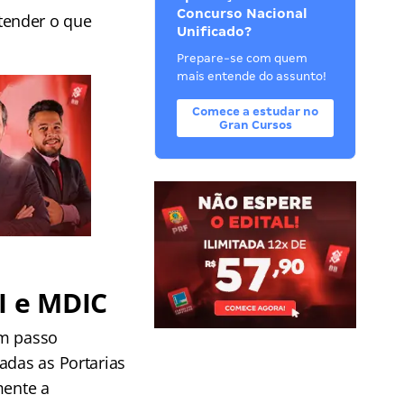
Concurso Nacional
tender o que
Unificado?
Prepare-se com quem
mais entende do assunto!
Comece a estudar no
Gran Cursos
I e MDIC
um passo
adas as Portarias
mente a