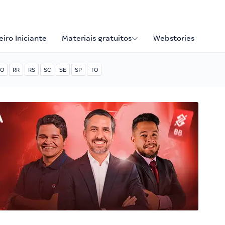
iro Iniciante
Materiais gratuitos
Webstories
O
RR
RS
SC
SE
SP
TO