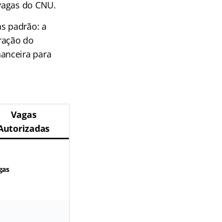
 vagas do CNU.
as padrão: a
ração do
anceira para
Vagas
Autorizadas
gas