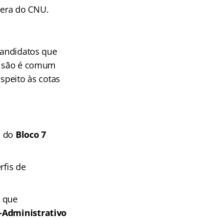
pera do CNU.
 candidatos que
evisão é comum
espeito às cotas
s do
Bloco 7
rfis de
s que
-Administrativo