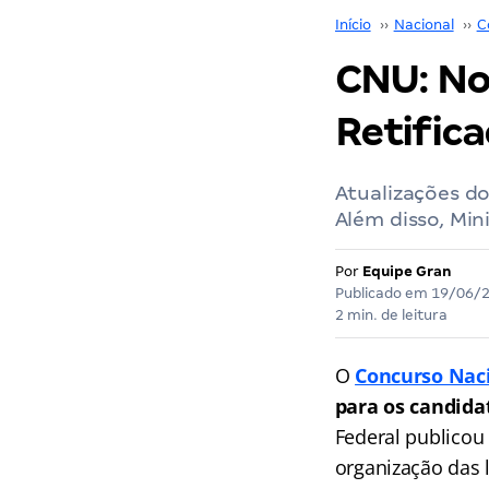
Início
››
Nacional
››
C
CNU: No
Retifica
Atualizações d
Além disso, Mini
Por
Equipe Gran
Publicado em
19/06/
2 min. de leitura
O
Concurso Naci
para os candida
Federal publicou
organização das 