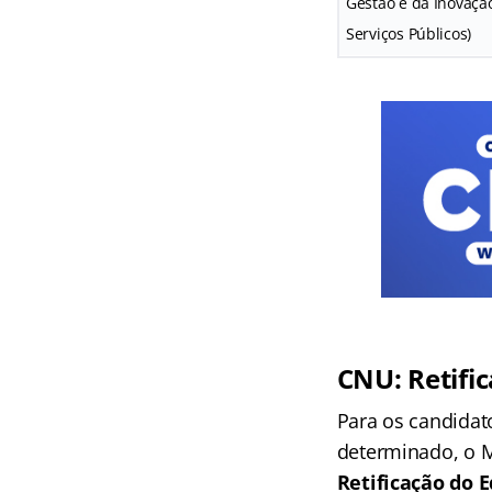
Gestão e da Inovaçã
Serviços Públicos)
CNU: Retific
Para os candidat
determinado, o M
Retificação do E