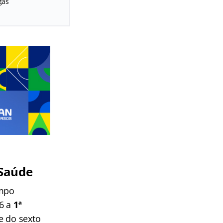
gas
 Saúde
empo
26 a
1ª
e do sexto