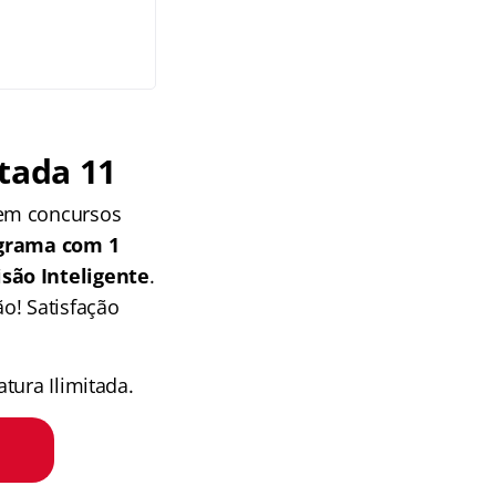
tada 11
 em concursos
grama com 1
isão Inteligente
.
o! Satisfação
tura Ilimitada.