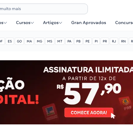
os
Cursos
Artigos
Gran Aprovados
Concurse
DF
ES
GO
MA
MG
MS
MT
PA
PB
PE
PI
PR
RJ
RN
R