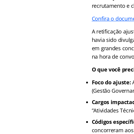
recrutamento e c
Confira o docum
A retificação aju
havia sido divul
em grandes concur
na hora de convoc
O que você preci
Foco do ajuste:
A
(Gestão Governam
Cargos impacta
“Atividades Técni
Códigos específi
concorreram aos 