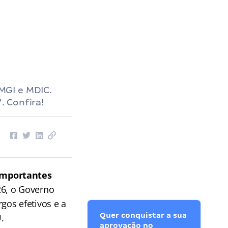
MGI e MDIC.
. Confira!
importantes
26, o Governo
gos efetivos e a
Quer conquistar a sua
U
.
aprovação no