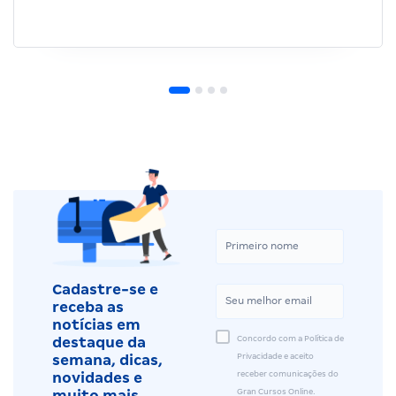
Cadastre-se e
receba as
notícias em
Concordo com a Política de
destaque da
Privacidade e aceito
semana, dicas,
receber comunicações do
novidades e
Gran Cursos Online.
muito mais.