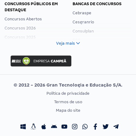
CONCURSOS PÚBLICOS EM
BANCAS DE CONCURSOS
DESTAQUE
Cebraspe
Concursos Abertos
Cesgranrio
Concursos 2026
Consulplan
Concursos 2025
FCC
Veja mais
Concurso Nacional Unificado
FGV
Concurso Ibama
Idecan
Concurso MPU
Selecon
Editais publicados
Uniase
© 2012 - 2026 Gran Tecnologia e Educação S/A.
Vunesp
Política de privacidade
CONCURSOS POR PROFISSÃO
EXAME DE ORDEM
Termos de uso
Concursos Administrativos
OAB
Mapa do site
Concursos Educação
Prova OAB
Concursos Fiscais
Calendário OAB
Concursos Jurídicos
Questões OAB