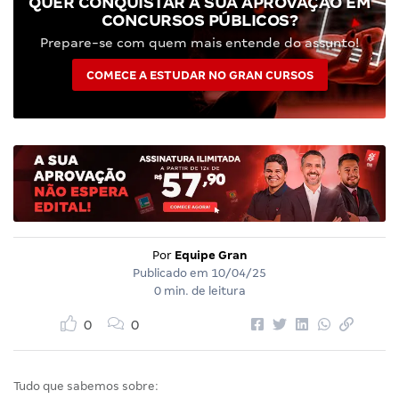
QUER CONQUISTAR A SUA APROVAÇÃO EM
CONCURSOS PÚBLICOS?
Prepare-se com quem mais entende do assunto!
COMECE A ESTUDAR NO GRAN CURSOS
Por
Equipe Gran
Publicado em
10/04/25
0 min. de leitura
0
0
Tudo que sabemos sobre: