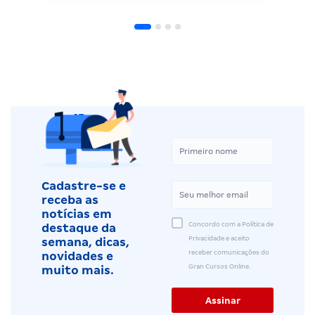
Cadastre-se e
receba as
notícias em
Concordo com a Política de
destaque da
Privacidade e aceito
semana, dicas,
receber comunicações do
novidades e
Gran Cursos Online.
muito mais.