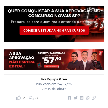
QUER CONQUISTAR A SUA APROVAÇÃO NO
CONCURSO NOVAIS SP?
Prepare-se com quem mais entende do assunto!
COMECE A ESTUDAR NO GRAN CURSOS
Por
Equipe Gran
Publicado em
24/12/25
2 min. de leitura
2
0