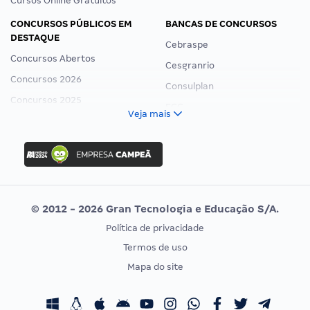
Cursos Online Gratuitos
CONCURSOS PÚBLICOS EM
BANCAS DE CONCURSOS
DESTAQUE
Cebraspe
Concursos Abertos
Cesgranrio
Concursos 2026
Consulplan
Concursos 2025
FCC
Veja mais
Concurso Nacional Unificado
FGV
Concurso Ibama
Idecan
Concurso MPU
Selecon
Editais publicados
Uniase
© 2012 - 2026 Gran Tecnologia e Educação S/A.
Vunesp
Política de privacidade
CONCURSOS POR PROFISSÃO
EXAME DE ORDEM
Termos de uso
Concursos Administrativos
OAB
Mapa do site
Concursos Educação
Prova OAB
Concursos Fiscais
Calendário OAB