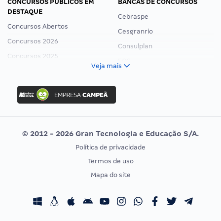
CONCURSOS PÚBLICOS EM
BANCAS DE CONCURSOS
DESTAQUE
Cebraspe
Concursos Abertos
Cesgranrio
Concursos 2026
Consulplan
Concursos 2025
FCC
Veja mais
Concurso Nacional Unificado
FGV
Concurso Ibama
Idecan
Concurso MPU
Selecon
Editais publicados
Uniase
© 2012 - 2026 Gran Tecnologia e Educação S/A.
Vunesp
Política de privacidade
CONCURSOS POR PROFISSÃO
EXAME DE ORDEM
Termos de uso
Concursos Administrativos
OAB
Mapa do site
Concursos Educação
Prova OAB
Concursos Fiscais
Calendário OAB
Concursos Jurídicos
Questões OAB