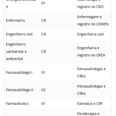
01
II
registro no CRO
Enfermagem e
Enfermeiro
CR
registro no COREN
Engenheiro civil
CR
Engenharia civil
Engenheiro
Engenharia e
sanitarista e
CR
registro no CREA
ambiental
Fonoaudiologia e
Fonoaudiólogo I
01
CRFa
Fonoaudiologia e
Fonoaudiólogo II
02
CRFa
Farmacêutico
01
Farmácia e CRF
Fisioterapia e