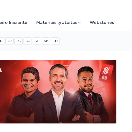
iro Iniciante
Materiais gratuitos
Webstories
O
RR
RS
SC
SE
SP
TO