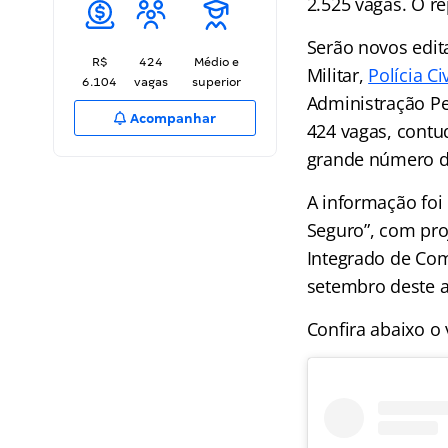
2.525 vagas. O r
Serão novos edita
R$
424
Médio e
Militar,
Polícia Civ
6.104
vagas
superior
Administração Pe
Acompanhar
424 vagas, contu
grande número d
A informação fo
Seguro”, com pro
Integrado de Com
setembro deste 
Confira abaixo o