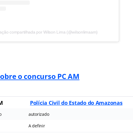
ação compartilhada por Wilson Lima (@wilsonlimaam)
sobre o concurso PC AM
AM
Polícia Civil do Estado do Amazonas
o
autorizado
A definir