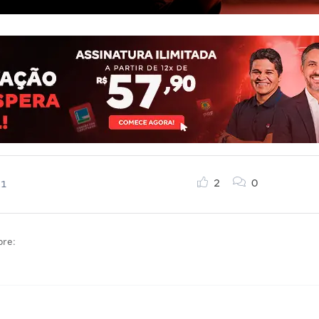
2
0
21
bre: