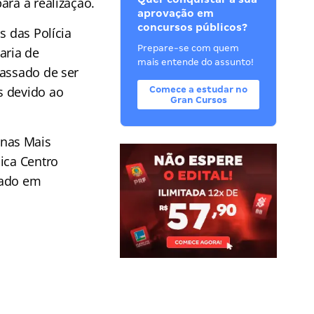
ara a realização.
aprovação em
concursos públicos?
s das Polícia
Prepare-se com quem
aria de
mais entende do assunto!
passado de ser
s devido ao
Comece a estudar no
Gran Cursos
onas Mais
ica Centro
tado em