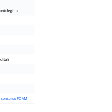
dontolegista
dital)
do concurso PC AM