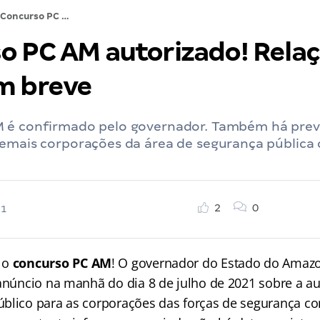
Concurso PC AM autorizado! Relação de vagas em breve
o PC AM autorizado! Rela
m breve
 é confirmado pelo governador. Também há prev
demais corporações da área de segurança pública
2
0
21
 o
concurso PC AM
! O governador do Estado do Amaz
 anúncio na manhã do dia 8 de julho de 2021 sobre a a
blico para as corporações das forças de segurança co