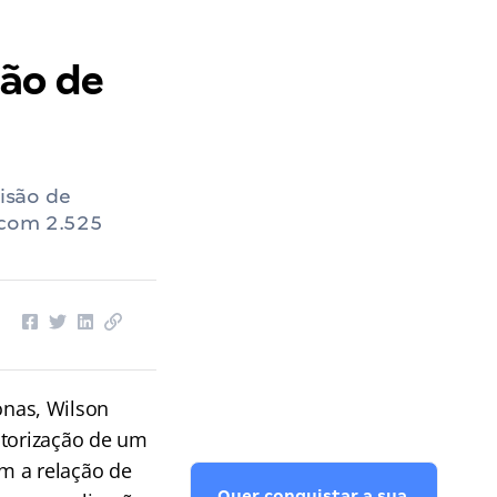
ção de
isão de
 com 2.525
onas, Wilson
utorização de um
m a relação de
Quer conquistar a sua