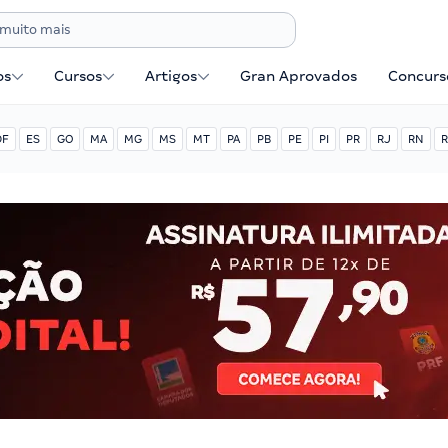
os
Cursos
Artigos
Gran Aprovados
Concurse
DF
ES
GO
MA
MG
MS
MT
PA
PB
PE
PI
PR
RJ
RN
R