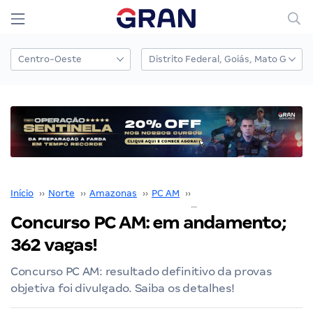
Início
››
Norte
››
Amazonas
››
PC AM
››
Concurso PC AM
››
Concurso PC AM: em andamento;
362 vagas!
Concurso PC AM: resultado definitivo da provas
objetiva foi divulgado. Saiba os detalhes!