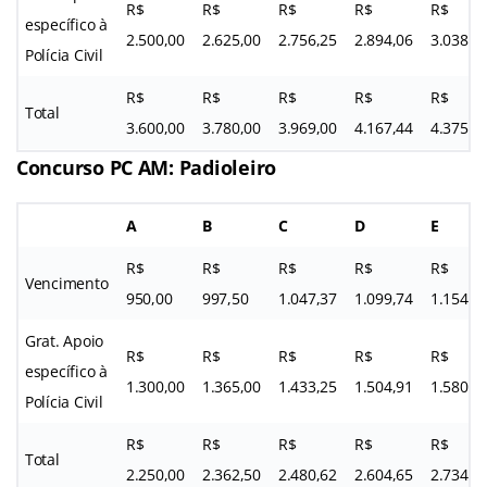
R$
R$
R$
R$
R$
específico à
2.500,00
2.625,00
2.756,25
2.894,06
3.038,7
Polícia Civil
R$
R$
R$
R$
R$
Total
3.600,00
3.780,00
3.969,00
4.167,44
4.375,8
Concurso PC AM: Padioleiro
A
B
C
D
E
R$
R$
R$
R$
R$
Vencimento
950,00
997,50
1.047,37
1.099,74
1.154,7
Grat. Apoio
R$
R$
R$
R$
R$
específico à
1.300,00
1.365,00
1.433,25
1.504,91
1.580,1
Polícia Civil
R$
R$
R$
R$
R$
Total
2.250,00
2.362,50
2.480,62
2.604,65
2.734,8