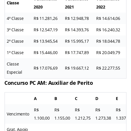
Classe
2020
2021
2022
4ª Classe
R$ 11.281,26
R$ 12.948,78
R$ 14.614,06
3ª Classe
R$ 12.547,19
R$ 14.393,76
R$ 16.240,32
2ª Classe
R$ 13.945,54
R$ 15.995,17
R$ 18.044,78
1ª Classe
R$ 15.446,00
R$ 17.747,89
R$ 20.049,79
Classe
R$ 17.076,69
R$ 19.667,12
R$ 22.277,55
Especial
Concurso PC AM: Auxiliar de Perito
A
B
C
D
E
R$
R$
R$
R$
R$
Vencimento
1.100,00
1.155,00
1.212,75
1.273,38
1.337,0
Grat. Apoio