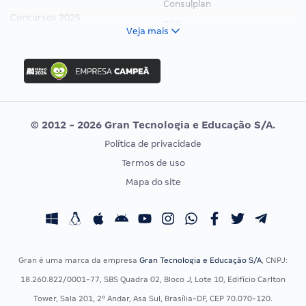
Consulplan
Concursos 2025
FCC
Veja mais
Concurso Nacional Unificado
FGV
Concurso Ibama
Idecan
Concurso MPU
Selecon
Editais publicados
Uniase
© 2012 - 2026 Gran Tecnologia e Educação S/A.
Vunesp
Política de privacidade
CONCURSOS POR PROFISSÃO
EXAME DE ORDEM
Termos de uso
Concursos Administrativos
OAB
Mapa do site
Concursos Educação
Prova OAB
Concursos Fiscais
Calendário OAB
Concursos Jurídicos
Questões OAB
Concursos Militares
Recursos OAB
Gran é uma marca da empresa
Gran Tecnologia e Educação S/A
, CNPJ:
Concursos Policiais
Exame de Ordem
18.260.822/0001-77, SBS Quadra 02, Bloco J, Lote 10, Edifício Carlton
Concursos Saúde
Tower, Sala 201, 2º Andar, Asa Sul, Brasília-DF, CEP 70.070-120.