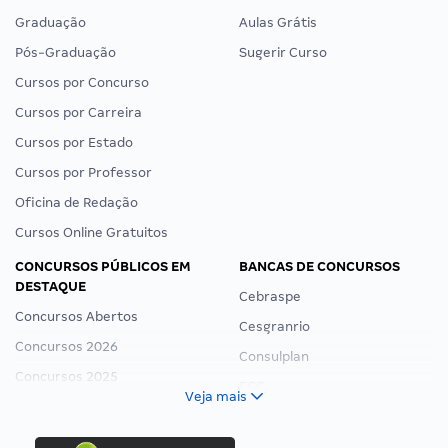
Graduação
Aulas Grátis
Pós-Graduação
Sugerir Curso
Cursos por Concurso
Cursos por Carreira
Cursos por Estado
Cursos por Professor
Oficina de Redação
Cursos Online Gratuitos
CONCURSOS PÚBLICOS EM
BANCAS DE CONCURSOS
DESTAQUE
Cebraspe
Concursos Abertos
Cesgranrio
Concursos 2026
Consulplan
Concursos 2025
FCC
Veja mais
Concurso Nacional Unificado
FGV
Concurso Ibama
Idecan