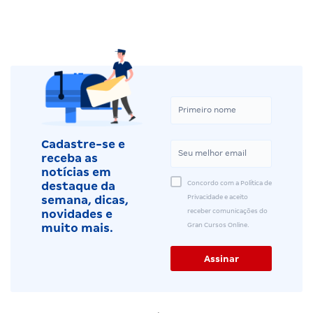
Cadastre-se e
receba as
notícias em
Concordo com a Política de
destaque da
Privacidade e aceito
semana, dicas,
receber comunicações do
novidades e
Gran Cursos Online.
muito mais.