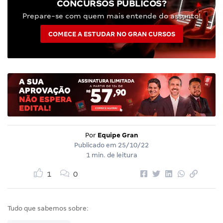
CONCURSOS PÚBLICOS?
Prepare-se com quem mais entende do assunto!
COMECE A ESTUDAR NO GRAN CURSOS
Por
Equipe Gran
Publicado em
25/10/22
1 min. de leitura
1
0
Tudo que sabemos sobre: