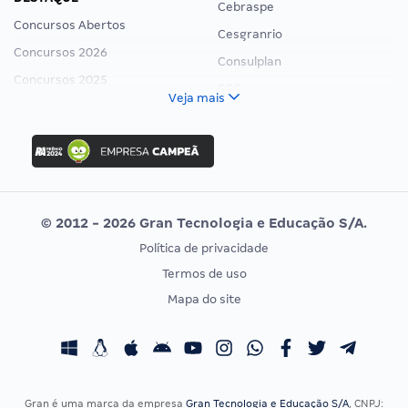
Cebraspe
Concursos Abertos
Cesgranrio
Concursos 2026
Consulplan
Concursos 2025
FCC
Veja mais
Concurso Nacional Unificado
FGV
Concurso Ibama
Idecan
Concurso MPU
Selecon
Editais publicados
Uniase
© 2012 - 2026 Gran Tecnologia e Educação S/A.
Vunesp
Política de privacidade
CONCURSOS POR PROFISSÃO
EXAME DE ORDEM
Termos de uso
Concursos Administrativos
OAB
Mapa do site
Concursos Educação
Prova OAB
Concursos Fiscais
Calendário OAB
Concursos Jurídicos
Questões OAB
Concursos Militares
Recursos OAB
Gran é uma marca da empresa
Gran Tecnologia e Educação S/A
, CNPJ: