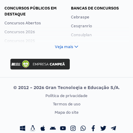
CONCURSOS PÚBLICOS EM
BANCAS DE CONCURSOS
DESTAQUE
Cebraspe
Concursos Abertos
Cesgranrio
Concursos 2026
Consulplan
Concursos 2025
FCC
Veja mais
Concurso Nacional Unificado
FGV
Concurso Ibama
Idecan
Concurso MPU
Selecon
Editais publicados
Uniase
© 2012 - 2026 Gran Tecnologia e Educação S/A.
Vunesp
Política de privacidade
CONCURSOS POR PROFISSÃO
EXAME DE ORDEM
Termos de uso
Concursos Administrativos
OAB
Mapa do site
Concursos Educação
Prova OAB
Concursos Fiscais
Calendário OAB