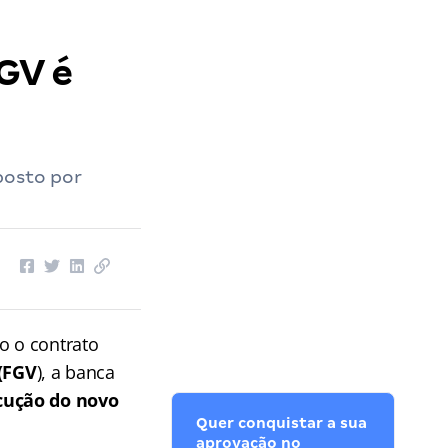
GV é
posto por
do o contrato
(FGV
), a banca
cução do novo
Quer conquistar a sua
aprovação no