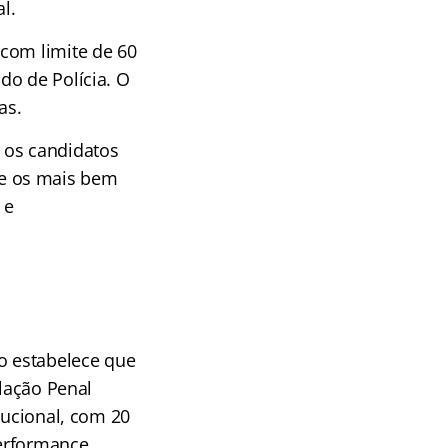
l.
com limite de 60
do de Polícia. O
as.
 os candidatos
e os mais bem
 e
to estabelece que
slação Penal
tucional, com 20
performance