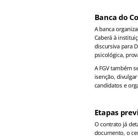
Banca do Co
A banca organiza
Caberá à institui
discursiva para 
psicológica, prov
A FGV também ser
isenção, divulgar
candidatos e orga
Etapas prev
O contrato já de
documento, o ce