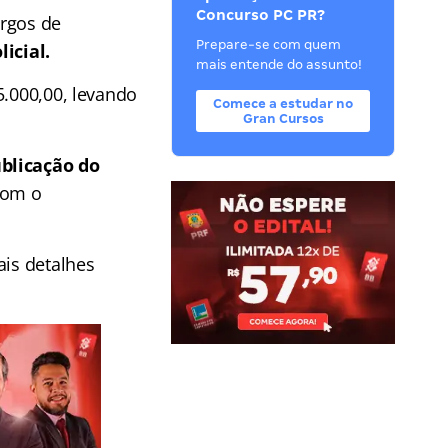
Concurso PC PR?
argos de
Prepare-se com quem
icial.
mais entende do assunto!
5.000,00, levando
Comece a estudar no
Gran Cursos
ublicação do
com o
is detalhes