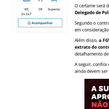
O certame será d
R$
CR
Superior
Delegado de Polí
24.247
Segundo o contra
Acompanhar
em consideração 
Além disso,
a FG
extrato do contr
detalhamento de 
A seguir, confira
ainda devem ser 