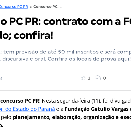
Concurso PC PR
››
Concurso PC PR: contrato com a FGV é divulgado; confira!
o PC PR: contrato com a F
o; confira!
 tem previsão de até 50 mil inscritos e será com
 discursiva e oral. Confira os locais de prova aqui!
1
0
26
 concurso PC PR
! Nesta segunda-feira (11), foi divulga
ivil do Estado do Paraná
e a
Fundação Getulio Vargas 
 pelo
planejamento, elaboração, organização e exe
o.