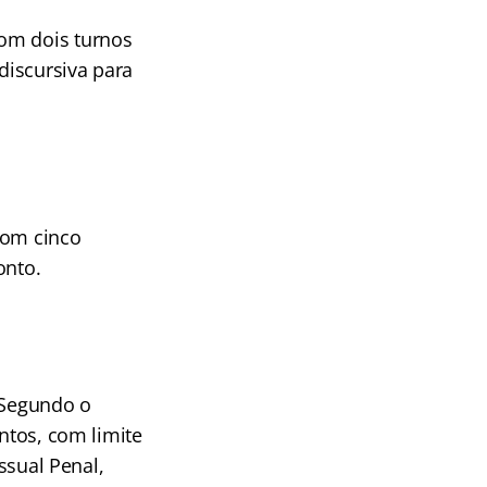
com dois turnos
discursiva para
com cinco
onto.
 Segundo o
ntos, com limite
ssual Penal,