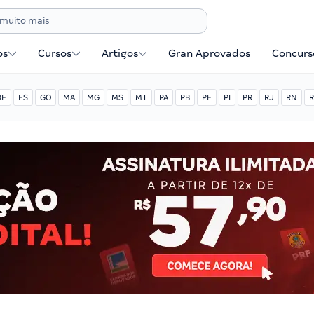
os
Cursos
Artigos
Gran Aprovados
Concurse
DF
ES
GO
MA
MG
MS
MT
PA
PB
PE
PI
PR
RJ
RN
R