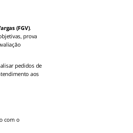
argas (FGV)
.
objetivas, prova
avaliação
alisar pedidos de
 atendimento aos
do com o