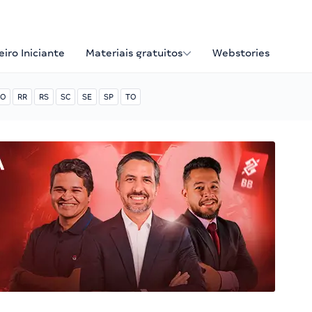
iro Iniciante
Materiais gratuitos
Webstories
O
RR
RS
SC
SE
SP
TO