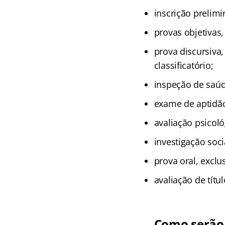
inscrição prelimi
provas objetivas, 
prova discursiva,
classificatório;
inspeção de saúd
exame de aptidão 
avaliação psicoló
investigação soci
prova oral, exclu
avaliação de títul
Como serão 