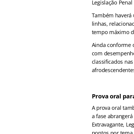
Legislação Penal 
Também haverá um
linhas, relacion
tempo máximo da 
Ainda conforme o
com desempenho 
classificados nas
afrodescendentes,
Prova oral pa
A prova oral tam
a fase abrangerá 
Extravagante, Leg
pontos por tema.