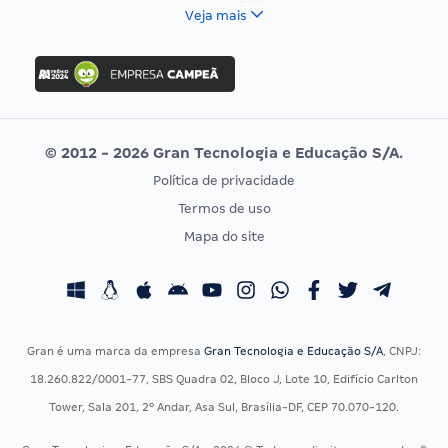
FCC
Veja mais
Concurso Nacional Unificado
FGV
Concurso Ibama
Idecan
Concurso MPU
Selecon
Editais publicados
Uniase
© 2012 - 2026 Gran Tecnologia e Educação S/A.
Vunesp
Política de privacidade
CONCURSOS POR PROFISSÃO
EXAME DE ORDEM
Termos de uso
Concursos Administrativos
OAB
Mapa do site
Concursos Educação
Prova OAB
Concursos Fiscais
Calendário OAB
Concursos Jurídicos
Questões OAB
Concursos Militares
Recursos OAB
Gran é uma marca da empresa
Gran Tecnologia e Educação S/A
, CNPJ:
Concursos Policiais
Exame de Ordem
18.260.822/0001-77, SBS Quadra 02, Bloco J, Lote 10, Edifício Carlton
Concursos Saúde
Tower, Sala 201, 2º Andar, Asa Sul, Brasília-DF, CEP 70.070-120.
Concursos Tribunais