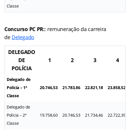
Classe
Concurso PC PR:
: remuneração da carreira
de
Delegado
DELEGADO
DE
1
2
3
4
POLÍCIA
Delegado de
Polícia – 1ª
20.746,53
21.783,86
22.821,18
23.858,52
Classe
Delegado de
Polícia – 2ª
19.758,60
20.746,53
21.734,46
22.722,39
Classe