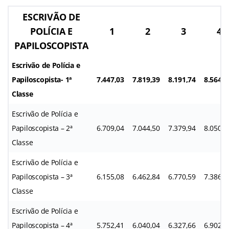
ESCRIVÃO DE
POLÍCIA E
1
2
3
4
PAPILOSCOPISTA
Escrivão de Polícia e
Papiloscopista- 1ª
7.447,03
7.819,39
8.191,74
8.564,0
Classe
Escrivão de Polícia e
Papiloscopista – 2ª
6.709,04
7.044,50
7.379,94
8.050,8
Classe
Escrivão de Polícia e
Papiloscopista – 3ª
6.155,08
6.462,84
6.770,59
7.386,0
Classe
Escrivão de Polícia e
Papiloscopista – 4ª
5.752,41
6.040,04
6.327,66
6.902,9