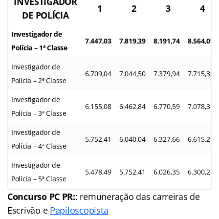
INVESTIGADOR
1
2
3
4
DE POLÍCIA
Investigador de
7.447,03
7.819,39
8.191,74
8.564,09
Polícia – 1ª Classe
Investigador de
6.709,04
7.044,50
7.379,94
7.715,39
Polícia – 2ª Classe
Investigador de
6.155,08
6.462,84
6.770,59
7.078,35
Polícia – 3ª Classe
Investigador de
5.752,41
6.040,04
6.327,66
6.615,29
Polícia – 4ª Classe
Investigador de
5.478,49
5.752,41
6.026,35
6.300,27
Polícia – 5ª Classe
Concurso PC PR:
: remuneração das carreiras de
Escrivão e
Papiloscopista