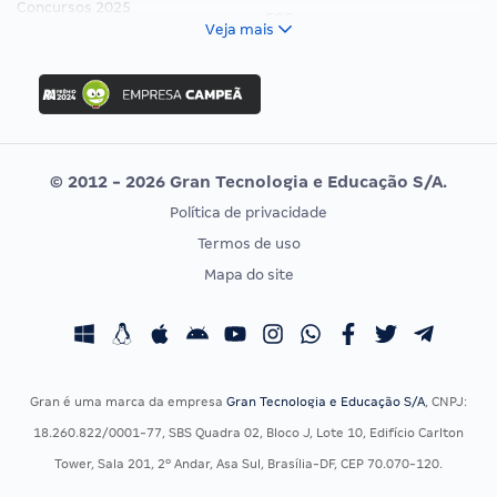
Concursos 2025
FCC
Veja mais
Concurso Nacional Unificado
FGV
Concurso Ibama
Idecan
Concurso MPU
Selecon
Editais publicados
Uniase
© 2012 - 2026 Gran Tecnologia e Educação S/A.
Vunesp
Política de privacidade
CONCURSOS POR PROFISSÃO
EXAME DE ORDEM
Termos de uso
Concursos Administrativos
OAB
Mapa do site
Concursos Educação
Prova OAB
Concursos Fiscais
Calendário OAB
Concursos Jurídicos
Questões OAB
Concursos Militares
Recursos OAB
Gran é uma marca da empresa
Gran Tecnologia e Educação S/A
, CNPJ:
Concursos Policiais
Exame de Ordem
18.260.822/0001-77, SBS Quadra 02, Bloco J, Lote 10, Edifício Carlton
Concursos Saúde
Tower, Sala 201, 2º Andar, Asa Sul, Brasília-DF, CEP 70.070-120.
Concursos Tribunais