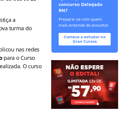
concurso Delegado
RN?
stiça a
Prepare-se com quem
mais entende do assunto!
ova turma do
Comece a estudar no
Gran Cursos
blicou nas redes
o
para o Curso
ealizada. O curso