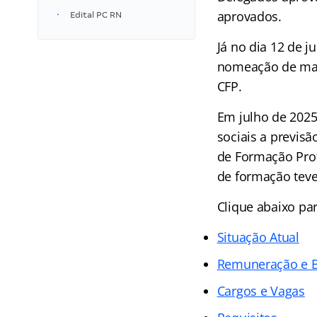
aprovados.
Edital PC RN
Já no dia 12 de j
nomeação de mai
CFP.
Em julho de 2025,
sociais a previs
de Formação Profi
de formação teve
Clique abaixo pa
Situação Atual
Remuneração e B
Cargos e Vagas