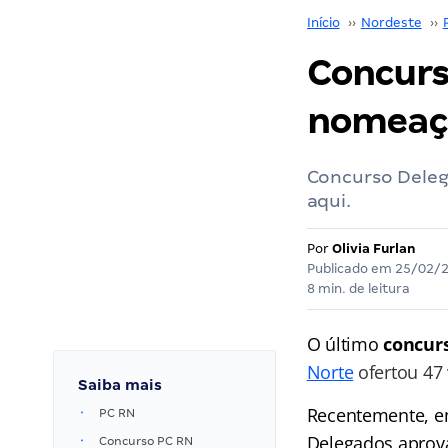
Início
››
Nordeste
››
Concurs
nomeaçõ
Concurso Deleg
aqui.
Por
Olivia Furlan
Publicado em
25/02/
8 min. de leitura
O último
concur
Norte
ofertou 47
Saiba mais
Recentemente, em
PC RN
Delegados aprova
Concurso PC RN