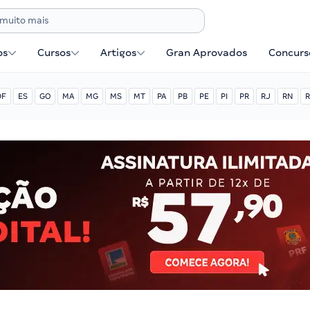
os
Cursos
Artigos
Gran Aprovados
Concurse
DF
ES
GO
MA
MG
MS
MT
PA
PB
PE
PI
PR
RJ
RN
R