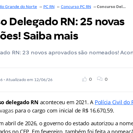
Rio Grande do Norte
››
PC RN
››
Concurso PC RN
››
Concurso Delegado RN: 25 novas nomeações! Saiba mais
o Delegado RN: 25 novas
es! Saiba mais
ado RN: 23 novos aprovados são nomeados! Acom
0
0
26
• Atualizado em
12/06/26
so delegado RN
aconteceu em 2021. A
Polícia Civil do
 vagas
para o cargo com inicial de R$ 16.670,59.
 abril de 2026, o governo do estado autorizou a nom
dos no CFP. Em fevereiro, também foi feita a nomeaç