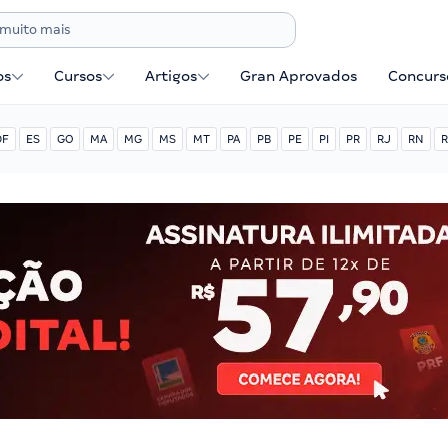
os
Cursos
Artigos
Gran Aprovados
Concurse
DF
ES
GO
MA
MG
MS
MT
PA
PB
PE
PI
PR
RJ
RN
R