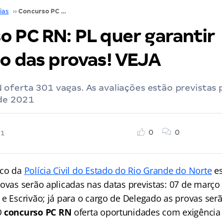
ias
››
Concurso PC RN: PL quer garantir aplicação das provas! VEJA
o PC RN: PL quer garantir
ão das provas! VEJA
oferta 301 vagas. As avaliações estão previstas 
de 2021
0
0
21
ico da
Polícia Civil do Estado do Rio Grande do Norte
es
rovas serão aplicadas nas datas previstas: 07 de março
e Escrivão; já para o cargo de Delegado as provas ser
O
concurso PC RN
oferta oportunidades com exigência 