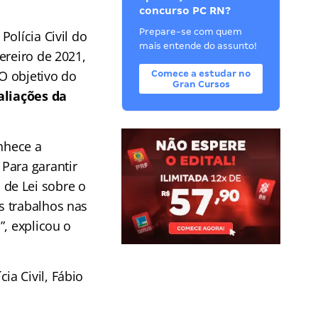
concurso PC RN?
Prepare-se com quem
olícia Civil do
mais entende do assunto!
ereiro de 2021,
 O objetivo do
Comece a estudar no
Gran Cursos
aliações da
onhece a
Para garantir
de Lei sobre o
s trabalhos nas
”, explicou o
a Civil, Fábio