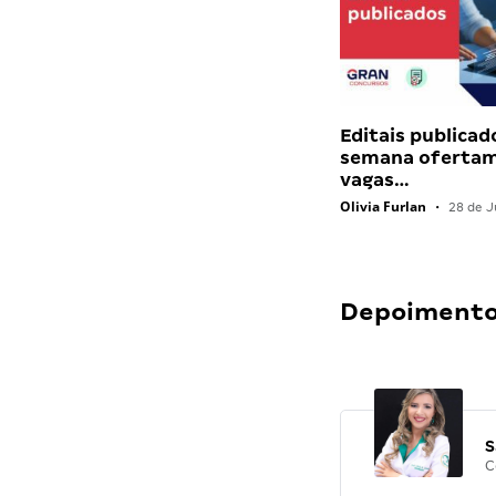
Editais publicad
semana ofertam
vagas…
Olivia Furlan
•
28 de J
Depoimentos
S
C