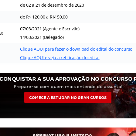
de 02 a 21 de dezembro de 2020
de R$ 120,00 a R$150,00
07/03/2021 (Agente e Escrivão)
va
14/03/2021 (Delegado)
Clique AQUI para fazer o download do edital do concurso
Clique AQUI e veja a retificação do edital
CONQUISTAR A SUA APROVAÇÃO NO CONCURSO 
Prepare-se com quem mais entende do assunto!
COMECE A ESTUDAR NO GRAN CURSOS