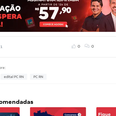
0
0
21
bre:
edital PC RN
PC RN
ecomendadas