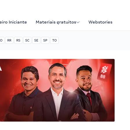
iro Iniciante
Materiais gratuitos
Webstories
O
RR
RS
SC
SE
SP
TO