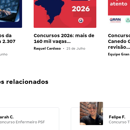
os da
Concursos 2026: mais de
Concurs
 2.307
160 mil vagas…
Canedo G
revisão
Raquel Cardoso
•
25 de Julho
Equipe Gran
unho
 relacionados
arah C.
Felipe F.
oncurso Enfermeiro PSF
Concurso T