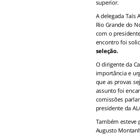
superior.
A delegada Taís A
Rio Grande do No
com o presidente 
encontro foi soli
seleção.
O dirigente da Ca
importância e ur
que as provas se
assunto foi enca
comissões parlame
presidente da AL
Também esteve pr
Augusto Montanh