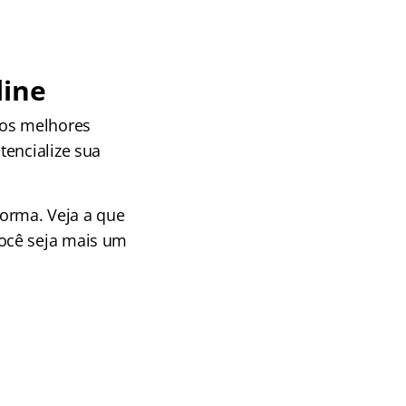
line
aos melhores
tencialize sua
orma. Veja a que
ocê seja mais um