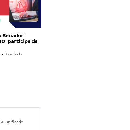
o Senador
O: participe da
…
•
8 de Junho
Diana M.
SE Unificado
Concurso SEPLAG CE