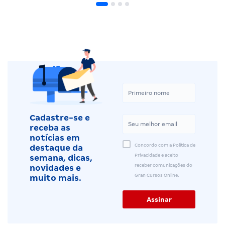
Cadastre-se e
receba as
notícias em
Concordo com a Política de
destaque da
Privacidade e aceito
semana, dicas,
receber comunicações do
novidades e
Gran Cursos Online.
muito mais.