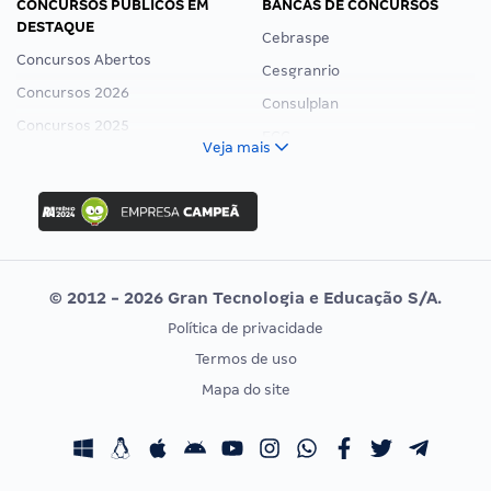
CONCURSOS PÚBLICOS EM
BANCAS DE CONCURSOS
DESTAQUE
Cebraspe
Concursos Abertos
Cesgranrio
Concursos 2026
Consulplan
Concursos 2025
FCC
Veja mais
Concurso Nacional Unificado
FGV
Concurso Ibama
Idecan
Concurso MPU
Selecon
Editais publicados
Uniase
© 2012 - 2026 Gran Tecnologia e Educação S/A.
Vunesp
Política de privacidade
CONCURSOS POR PROFISSÃO
EXAME DE ORDEM
Termos de uso
Concursos Administrativos
OAB
Mapa do site
Concursos Educação
Prova OAB
Concursos Fiscais
Calendário OAB
Concursos Jurídicos
Questões OAB