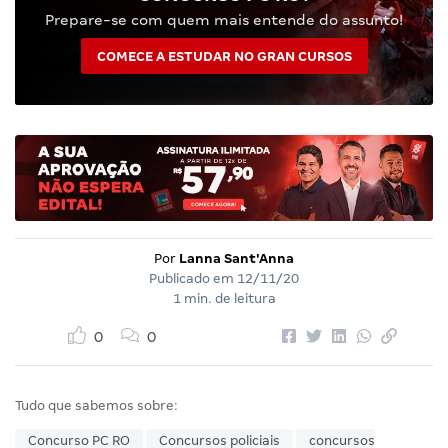
Prepare-se com quem mais entende do assunto!
COMECE A ESTUDAR NO GRAN CURSOS
Por
Lanna Sant'Anna
Publicado em
12/11/20
1 min. de leitura
0
0
Tudo que sabemos sobre:
Concurso PC RO
Concursos policiais
concursos