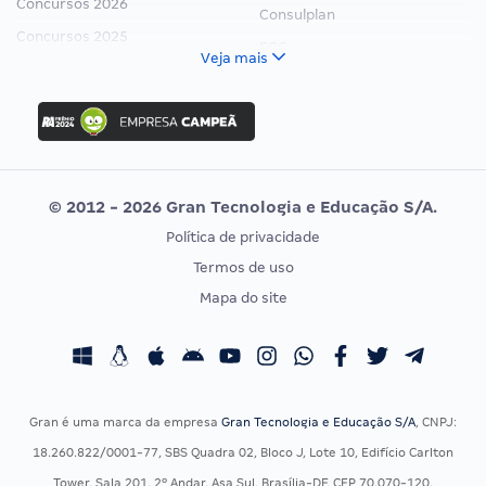
Concursos 2026
Consulplan
Concursos 2025
FCC
Veja mais
Concurso Nacional Unificado
FGV
Concurso Ibama
Idecan
Concurso MPU
Selecon
Editais publicados
Uniase
© 2012 - 2026 Gran Tecnologia e Educação S/A.
Vunesp
Política de privacidade
CONCURSOS POR PROFISSÃO
EXAME DE ORDEM
Termos de uso
Concursos Administrativos
OAB
Mapa do site
Concursos Educação
Prova OAB
Concursos Fiscais
Calendário OAB
Concursos Jurídicos
Questões OAB
Concursos Militares
Recursos OAB
Gran é uma marca da empresa
Gran Tecnologia e Educação S/A
, CNPJ:
Concursos Policiais
Exame de Ordem
18.260.822/0001-77, SBS Quadra 02, Bloco J, Lote 10, Edifício Carlton
Concursos Saúde
Tower, Sala 201, 2º Andar, Asa Sul, Brasília-DF, CEP 70.070-120.