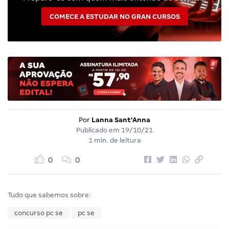
COMECE A ESTUDAR NO GRAN CURSOS
Por
Lanna Sant'Anna
Publicado em
19/10/21
1 min. de leitura
0
0
Tudo que sabemos sobre:
concurso pc se
pc se