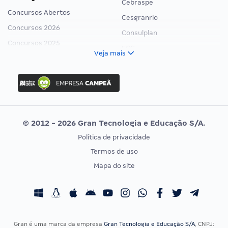
Cebraspe
Concursos Abertos
Cesgranrio
Concursos 2026
Consulplan
Concursos 2025
FCC
Veja mais
Concurso Nacional Unificado
FGV
Concurso Ibama
Idecan
Concurso MPU
Selecon
Editais publicados
Uniase
© 2012 - 2026 Gran Tecnologia e Educação S/A.
Vunesp
Política de privacidade
CONCURSOS POR PROFISSÃO
EXAME DE ORDEM
Termos de uso
Concursos Administrativos
OAB
Mapa do site
Concursos Educação
Prova OAB
Concursos Fiscais
Calendário OAB
Concursos Jurídicos
Questões OAB
Concursos Militares
Recursos OAB
Gran é uma marca da empresa
Gran Tecnologia e Educação S/A
, CNPJ: