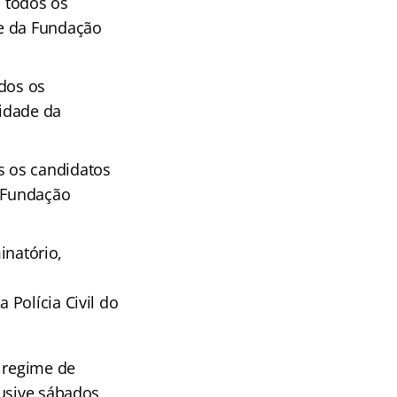
a todos os
de da Fundação
odos os
lidade da
os os candidatos
a Fundação
inatório,
Polícia Civil do
m regime de
usive sábados,