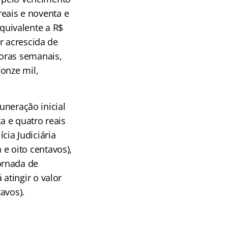
reais e noventa e
equivalente a R$
r acrescida de
horas semanais,
onze mil,
uneração inicial
a e quatro reais
cia Judiciária
a e oito centavos),
ornada de
atingir o valor
tavos).