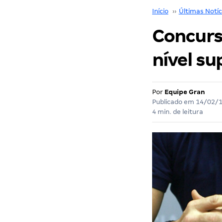
Início
››
Últimas Notíc
Concurs
nível su
Por
Equipe Gran
Publicado em
14/02/
4 min. de leitura