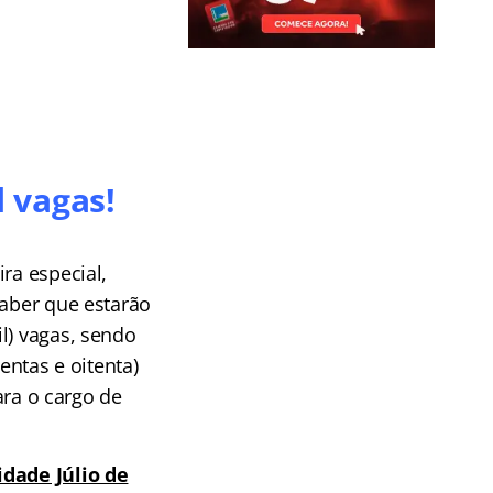
l vagas!
ra especial,
saber que estarão
l) vagas, sendo
entas e oitenta)
ara o cargo de
dade Júlio de