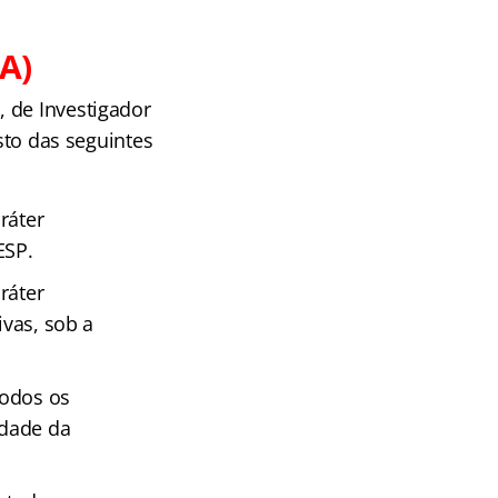
BA)
 de Investigador
osto das seguintes
ráter
ESP.
ráter
ivas, sob a
todos os
idade da