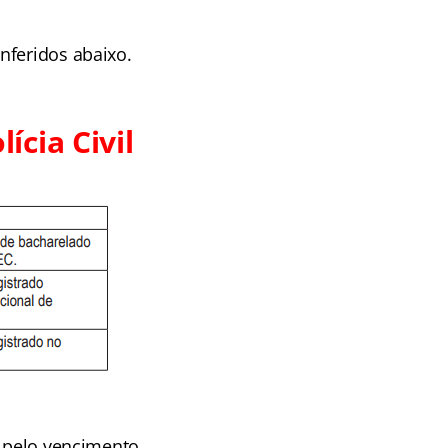
nferidos abaixo.
cia Civil
a pelo vencimento