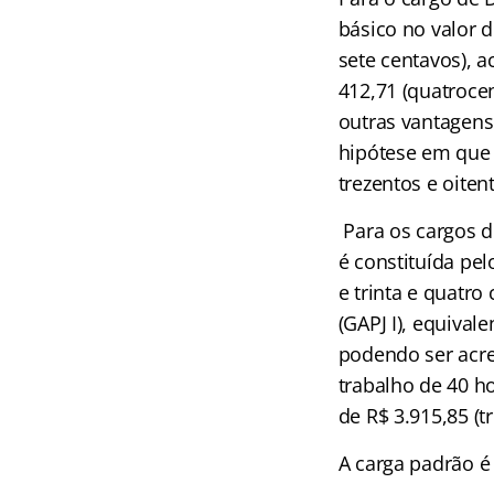
básico no valor d
sete centavos), ac
412,71 (quatroce
outras vantagens
hipótese em que 
trezentos e oiten
Para os cargos de
é constituída pel
e trinta e quatro 
(GAPJ I), equivale
podendo ser acre
trabalho de 40 h
de R$ 3.915,85 (t
A carga padrão é