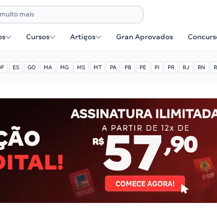
os
Cursos
Artigos
Gran Aprovados
Concurse
DF
ES
GO
MA
MG
MS
MT
PA
PB
PE
PI
PR
RJ
RN
R