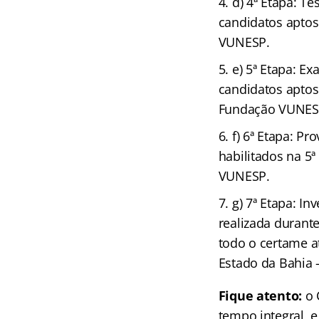
d) 4ª Etapa: Te
candidatos aptos
VUNESP.
e) 5ª Etapa: Ex
candidatos aptos 
Fundação VUNES
f) 6ª Etapa: Pr
habilitados na 5
VUNESP.
g) 7ª Etapa: In
realizada durant
todo o certame a
Estado da Bahia 
Fique atento:
o 
tempo integral, 