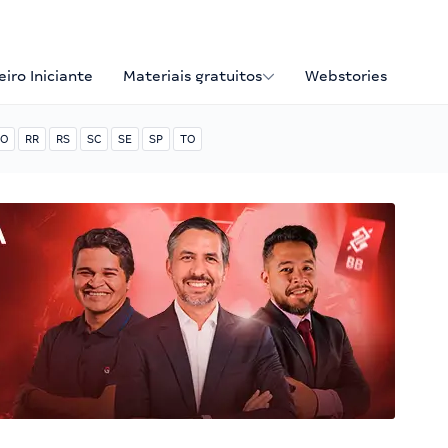
iro Iniciante
Materiais gratuitos
Webstories
O
RR
RS
SC
SE
SP
TO