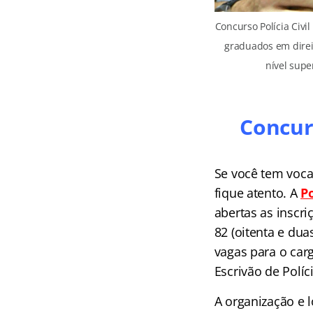
Concurso Polícia Civi
graduados em dire
nível supe
Concurs
Se você tem vocaç
fique atento. A
Po
abertas as inscr
82 (oitenta e dua
vagas para o carg
Escrivão de Políci
A organização e l