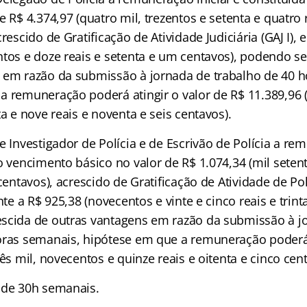
e R$ 4.374,97 (quatro mil, trezentos e setenta e quatro 
rescido de Gratificação de Atividade Judiciária (GAJ I), 
ntos e doze reais e setenta e um centavos), podendo se
 em razão da submissão à jornada de trabalho de 40 
a remuneração poderá atingir o valor de R$ 11.389,96 (
ta e nove reais e noventa e seis centavos).
 Investigador de Polícia e de Escrivão de Polícia a rem
o vencimento básico no valor de R$ 1.074,34 (mil setent
centavos), acrescido de Gratificação de Atividade de Polí
nte a R$ 925,38 (novecentos e vinte e cinco reais e trint
scida de outras vantagens em razão da submissão à j
oras semanais, hipótese em que a remuneração poderá 
rês mil, novecentos e quinze reais e oitenta e cinco cen
 de 30h semanais.