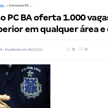
ias
››
Concurso PC BA oferta 1.000 vagas para nível superior em qualquer área e direito!
o PC BA oferta 1.000 vaga
perior em qualquer área e 
0
0
18
• Atualizado em
08/11/21