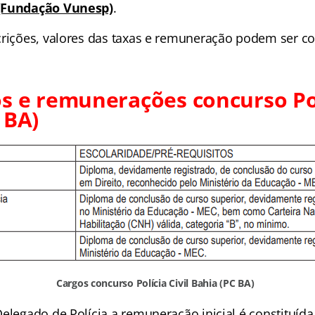
 (Fundação Vunesp)
.
crições, valores das taxas e remuneração podem ser co
s e remunerações concurso Polí
 BA)
Cargos concurso Polícia Civil Bahia (PC BA)
Delegado de Polícia a remuneração inicial é constituíd