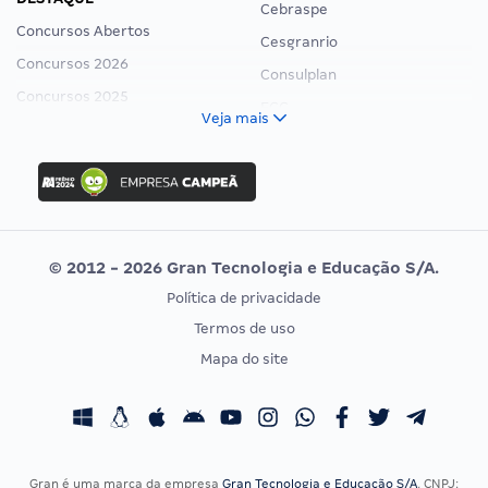
Cebraspe
Concursos Abertos
Cesgranrio
Concursos 2026
Consulplan
Concursos 2025
FCC
Veja mais
Concurso Nacional Unificado
FGV
Concurso Ibama
Idecan
Concurso MPU
Selecon
Editais publicados
Uniase
© 2012 - 2026 Gran Tecnologia e Educação S/A.
Vunesp
Política de privacidade
CONCURSOS POR PROFISSÃO
EXAME DE ORDEM
Termos de uso
Concursos Administrativos
OAB
Mapa do site
Concursos Educação
Prova OAB
Concursos Fiscais
Calendário OAB
Concursos Jurídicos
Questões OAB
Concursos Militares
Recursos OAB
Gran é uma marca da empresa
Gran Tecnologia e Educação S/A
, CNPJ: