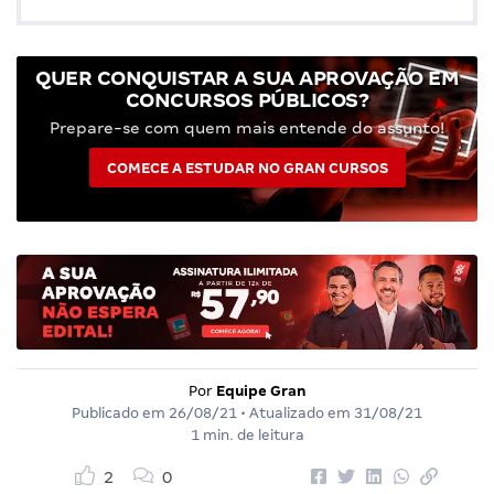
QUER CONQUISTAR A SUA APROVAÇÃO EM
CONCURSOS PÚBLICOS?
Prepare-se com quem mais entende do assunto!
COMECE A ESTUDAR NO GRAN CURSOS
Por
Equipe Gran
Publicado em
26/08/21
• Atualizado em
31/08/21
1 min. de leitura
2
0