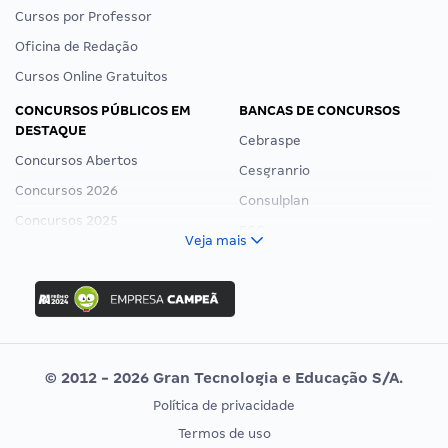
Cursos por Professor
Oficina de Redação
Cursos Online Gratuitos
CONCURSOS PÚBLICOS EM
BANCAS DE CONCURSOS
DESTAQUE
Cebraspe
Concursos Abertos
Cesgranrio
Concursos 2026
Consulplan
Concursos 2025
FCC
Veja mais
Concurso Nacional Unificado
FGV
Concurso Ibama
Idecan
Concurso MPU
Selecon
Editais publicados
Uniase
© 2012 - 2026 Gran Tecnologia e Educação S/A.
Vunesp
Política de privacidade
CONCURSOS POR PROFISSÃO
EXAME DE ORDEM
Termos de uso
Concursos Administrativos
OAB