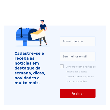
Cadastre-se e
receba as
notícias em
Concordo com a Política de
destaque da
Privacidade e aceito
semana, dicas,
receber comunicações do
novidades e
Gran Cursos Online.
muito mais.