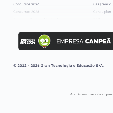
Concursos 2026
Cesgranrio
Concursos 2025
Consulplan
Concurso Nacional Unificado
FCC
Concurso Ibama
FGV
Concurso MPU
Idecan
Editais publicados
Selecon
Uniase
Vunesp
© 2012 - 2026 Gran Tecnologia e Educação S/A.
Gran é uma marca da empre