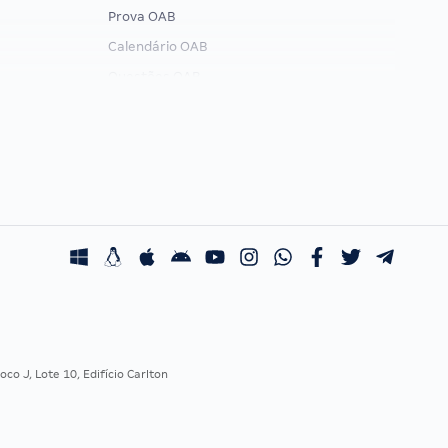
Prova OAB
Calendário OAB
Questões OAB
Recursos OAB
Exame de Ordem
co J, Lote 10, Edifício Carlton