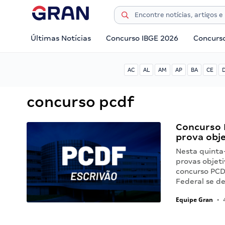
Últimas Notícias
Concurso IBGE 2026
Concurs
AC
AL
AM
AP
BA
CE
concurso pcdf
Concurso 
prova obje
Nesta quinta-
provas objeti
concurso PCDF
Federal se d
Equipe Gran
•
4