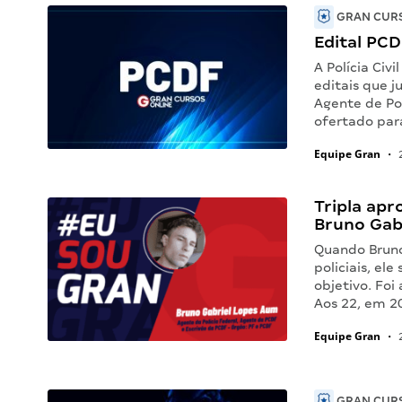
GRAN CURS
Edital PC
A Polícia Civi
editais que j
Agente de Polí
ofertado par
Equipe Gran
•
2
Tripla apr
Bruno Gab
Quando Bruno
policiais, el
objetivo. Foi
Aos 22, em 2
Equipe Gran
•
2
GRAN CURS