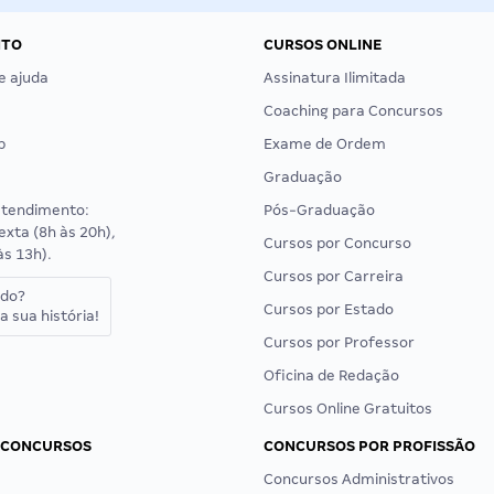
NTO
CURSOS ONLINE
e ajuda
Assinatura Ilimitada
Coaching para Concursos
p
Exame de Ordem
Graduação
atendimento:
Pós-Graduação
exta (8h às 20h),
Cursos por Concurso
às 13h).
Cursos por Carreira
ado?
Cursos por Estado
a sua história!
Cursos por Professor
Oficina de Redação
Cursos Online Gratuitos
 CONCURSOS
CONCURSOS POR PROFISSÃO
Concursos Administrativos