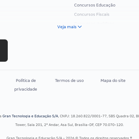
Concursos Educação
Concursos Fiscais
Concursos Jurídicos
Veja mais
Concursos Militares
Concursos Policiais
Concursos Saúde
Concursos Tribunais
Residência Multiprofissional
Política de
Termos de uso
Mapa do site
privacidade
sa
Gran Tecnologia e Educação S/A
, CNPJ: 18.260.822/0001-77, SBS Quadra 02, Blo
Tower, Sala 201, 2º Andar, Asa Sul, Brasília-DF, CEP 70.070-120.
Gran Tecnologia e Educação S/A - 2026 © Todos os direitos reservados ®