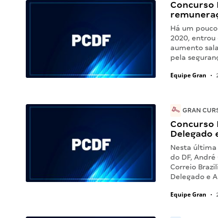
Concurso 
remunera
Há um pouco 
2020, entrou 
aumento sala
pela seguranç
Equipe Gran
•
2
GRAN CURS
Concurso 
Delegado 
Nesta última
do DF, André
Correio Brazi
Delegado e A
Equipe Gran
•
2