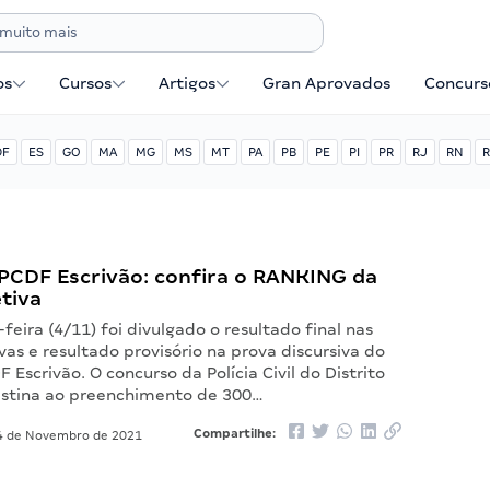
os
Cursos
Artigos
Gran Aprovados
Concurse
DF
ES
GO
MA
MG
MS
MT
PA
PB
PE
PI
PR
RJ
RN
R
PCDF Escrivão: confira o RANKING da
tiva
feira (4/11) foi divulgado o resultado final nas
vas e resultado provisório na prova discursiva do
 Escrivão. O concurso da Polícia Civil do Distrito
estina ao preenchimento de 300…
Compartilhe:
 de Novembro de 2021