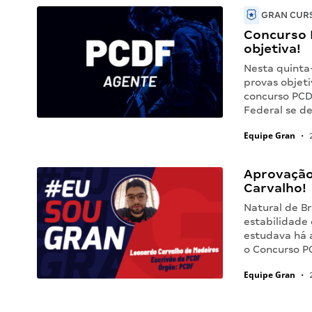
GRAN CURS
Concurso 
objetiva!
Nesta quinta-
provas objeti
concurso PCDF
Federal se d
Equipe Gran
•
2
Aprovação
Carvalho!
Natural de Br
estabilidade 
estudava há 
o Concurso PC
Equipe Gran
•
2