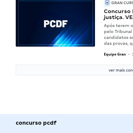
GRAN CURS
Concurso 
justiça. V
Após terem o
pelo Tribunal
candidatos so
das provas, 
Equipe Gran
•
1
ver mais co
concurso pcdf