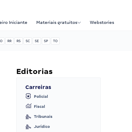
iro Iniciante
Materiais gratuitos
Webstories
O
RR
RS
SC
SE
SP
TO
Editorias
Carreiras
Policial
Fiscal
Tribunais
Jurídico