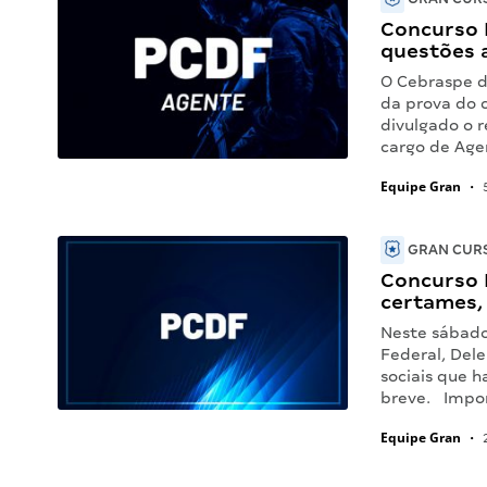
Concurso 
questões 
O Cebraspe di
da prova do c
divulgado o r
cargo de Agen
Equipe Gran
•
5
GRAN CURS
Concurso 
certames,
Neste sábado 
Federal, Del
sociais que 
breve. Impor
Equipe Gran
•
2