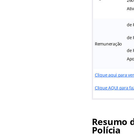
260
Ati
de 
de 
Remuneração
de 
Apo
Clique aqui para ver
Clique AQUI para fa
Resumo d
Polícia