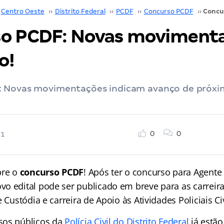
Centro Oeste
››
Distrito Federal
››
PCDF
››
Concurso PCDF
››
o PCDF: Novas moviment
o!
 Novas movimentações indicam avanço de próxi
0
0
21
bre o
concurso PCDF
! Após ter o concurso para Agente 
o edital pode ser publicado em breve para as carreir
 Custódia e carreira de Apoio às Atividades Policiais Civ
sos públicos da
Polícia Civil do Distrito Federal
já estão