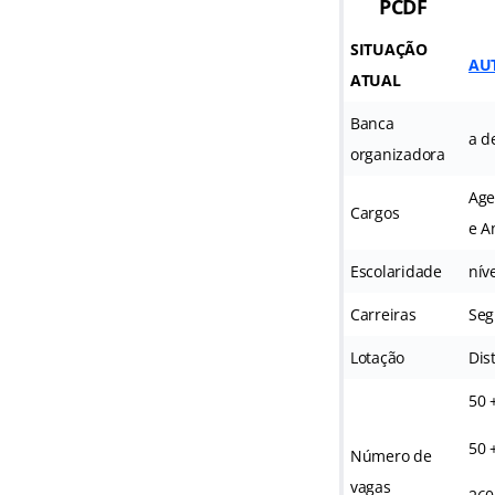
PCDF
SITUAÇÃO
AU
ATUAL
Banca
a d
organizadora
Age
Cargos
e A
Escolaridade
nív
Carreiras
Seg
Lotação
Dis
50 
50 
Número de
vagas