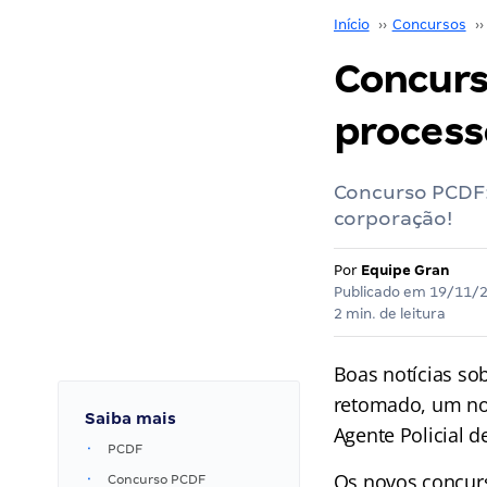
Início
››
Concursos
››
Concurs
process
Concurso PCDF:
corporação!
Por
Equipe Gran
Publicado em
19/11/
2 min. de leitura
Boas notícias so
retomado, um nov
Saiba mais
Agente Policial de
PCDF
Os novos concur
Concurso PCDF