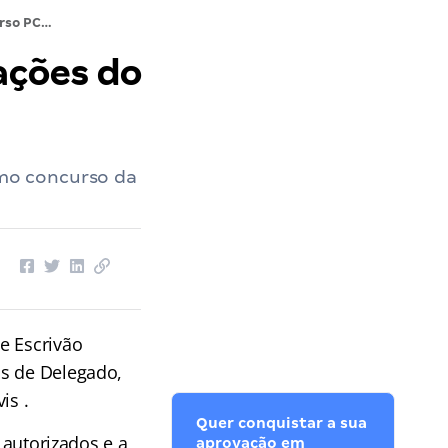
Concurso PCDF: Novas movimentações do processo!
ações do
mo concurso da
e Escrivão
as de Delegado,
is .
Quer conquistar a sua
 autorizados e a
aprovação em