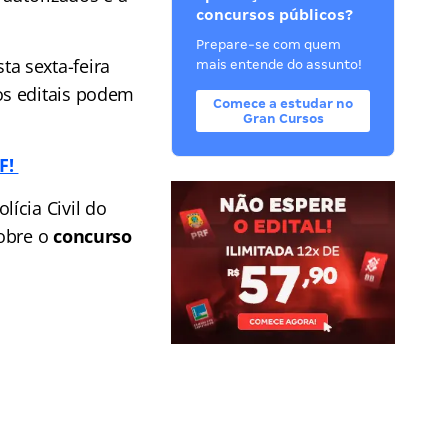
concursos públicos?
Prepare-se com quem
sta sexta-feira
mais entende do assunto!
os editais podem
Comece a estudar no
Gran Cursos
F!
ícia Civil do
sobre o
concurso