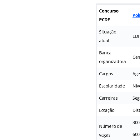
Concurso
Pol
PCDF
Situação
EDI
atual
Banca
Cen
organizadora
Cargos
Age
Escolaridade
Nív
Carreiras
Seg
Lotação
Dis
300
Número de
600
vagas