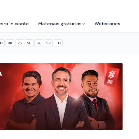
iro Iniciante
Materiais gratuitos
Webstories
O
RR
RS
SC
SE
SP
TO