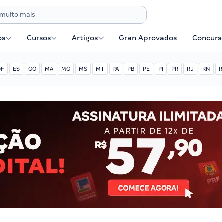
os
Cursos
Artigos
Gran Aprovados
Concurse
DF
ES
GO
MA
MG
MS
MT
PA
PB
PE
PI
PR
RJ
RN
R