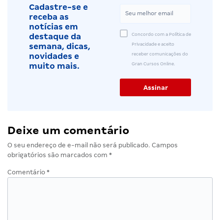
Cadastre-se e
receba as
notícias em
Concordo com a Política de
destaque da
Privacidade e aceito
semana, dicas,
receber comunicações do
novidades e
Gran Cursos Online.
muito mais.
Deixe um comentário
O seu endereço de e-mail não será publicado.
Campos
obrigatórios são marcados com
*
Comentário
*