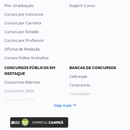
Pós-Graduação
Sugerir Curso
Cursos por Concurso
Cursos por Carreira
Cursos por Estado
Cursos por Professor
Oficina de Redação
Cursos Online Gratuitos
CONCURSOS PÚBLICOS EM
BANCAS DE CONCURSOS
DESTAQUE
Cebraspe
Concursos Abertos
Cesgranrio
Concursos 2026
Consulplan
Concursos 2025
FCC
Veja mais
Concurso Nacional Unificado
FGV
Concurso Ibama
Idecan
Concurso MPU
Selecon