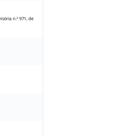
sória n.º 971, de