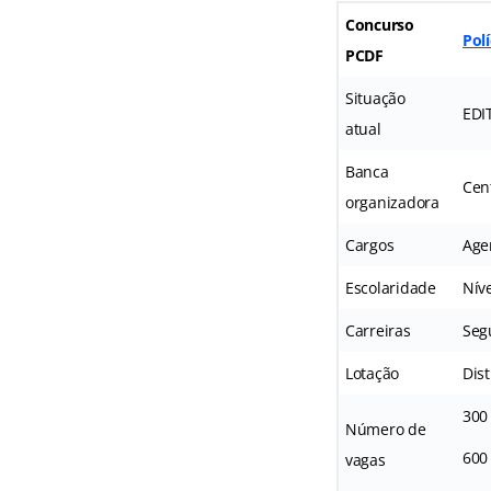
Concurso
Polí
PCDF
Situação
EDI
atual
Banca
Cen
organizadora
Cargos
Agen
Escolaridade
Nív
Carreiras
Seg
Lotação
Dist
300 
Número de
600
vagas