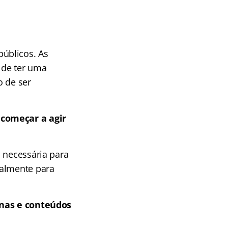
úblicos. As
 de ter uma
o de ser
 começar a agir
 necessária para
almente para
linas e conteúdos