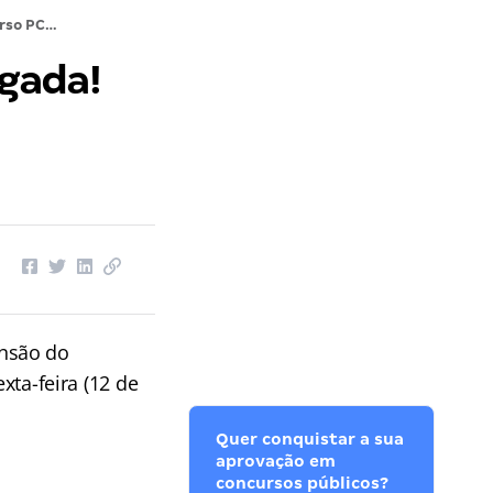
Concurso PCDF: Suspensão é revogada! Entenda
gada!
nsão do
xta-feira (12 de
Quer conquistar a sua
aprovação em
concursos públicos?