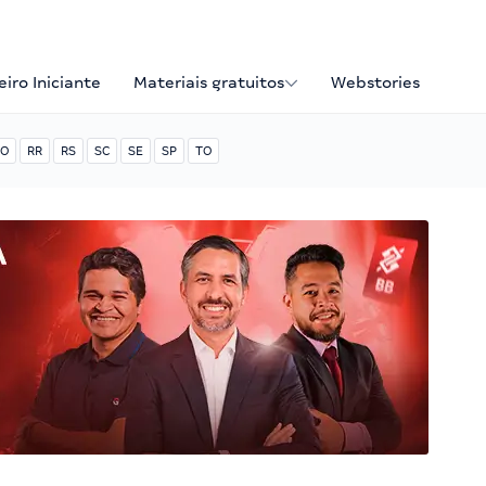
iro Iniciante
Materiais gratuitos
Webstories
O
RR
RS
SC
SE
SP
TO