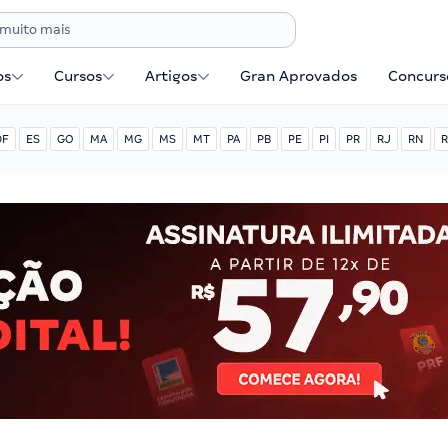
os
Cursos
Artigos
Gran Aprovados
Concurse
DF
ES
GO
MA
MG
MS
MT
PA
PB
PE
PI
PR
RJ
RN
R