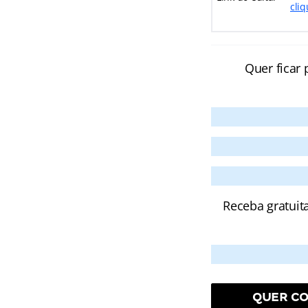
cli
Quer ficar 
Receba gratuit
QUER CO