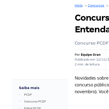
Início
››
Concursos
››
Concurs
Entend
Concurso PCDF:
Por
Equipe Gran
Publicado em
12/11/
2 min. de leitura
Novidades sobre
concurso públic
Saiba mais
novembro). Você 
PCDF
Concurso PCDF
Edital PCDF