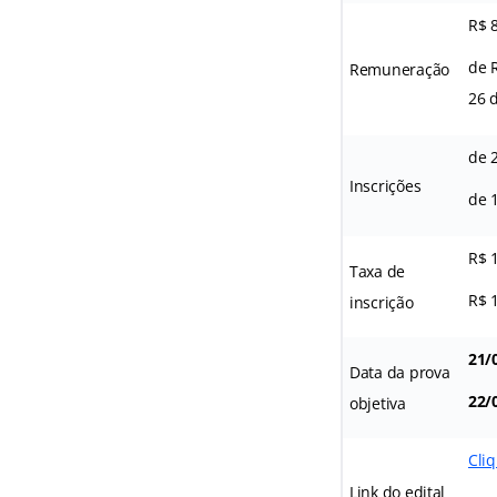
R$ 8
de 
Remuneração
26 
de 2
Inscrições
de 
R$ 1
Taxa de
R$ 1
inscrição
21/
Data da prova
22/
objetiva
Cliq
Link do edital