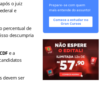
após o juiz
Prepare-se com quem
Federal e
mais entende do assunto!
Comece a estudar no
Gran Cursos
o percentual de
 isso descumpria
PCDF
e a
candidatos
es devem ser