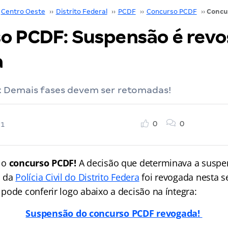
Centro Oeste
››
Distrito Federal
››
PCDF
››
Concurso PCDF
››
o PCDF: Suspensão é revo
a
 Demais fases devem ser retomadas!
0
0
21
 o
concurso PCDF!
A decisão que determinava a suspe
o da
Polícia Civil do Distrito Federa
foi revogada nesta se
pode conferir logo abaixo a decisão na íntegra:
Suspensão do concurso PCDF revogada!