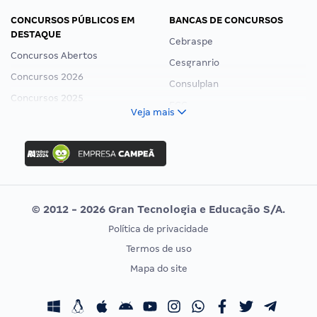
CONCURSOS PÚBLICOS EM
BANCAS DE CONCURSOS
DESTAQUE
Cebraspe
Concursos Abertos
Cesgranrio
Concursos 2026
Consulplan
Concursos 2025
FCC
Veja mais
Concurso Nacional Unificado
FGV
Concurso Ibama
Idecan
Concurso MPU
Selecon
Editais publicados
Uniase
© 2012 - 2026 Gran Tecnologia e Educação S/A.
Vunesp
Política de privacidade
CONCURSOS POR PROFISSÃO
EXAME DE ORDEM
Termos de uso
Concursos Administrativos
OAB
Mapa do site
Concursos Educação
Prova OAB
Concursos Fiscais
Calendário OAB