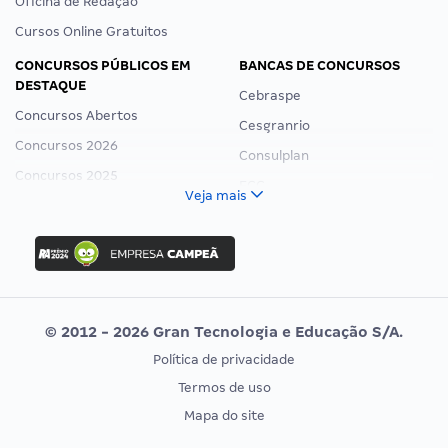
Oficina de Redação
Cursos Online Gratuitos
CONCURSOS PÚBLICOS EM
BANCAS DE CONCURSOS
DESTAQUE
Cebraspe
Concursos Abertos
Cesgranrio
Concursos 2026
Consulplan
Concursos 2025
FCC
Veja mais
Concurso Nacional Unificado
FGV
Concurso Ibama
Idecan
Concurso MPU
Selecon
Editais publicados
Uniase
© 2012 - 2026 Gran Tecnologia e Educação S/A.
Vunesp
Política de privacidade
CONCURSOS POR PROFISSÃO
EXAME DE ORDEM
Termos de uso
Concursos Administrativos
OAB
Mapa do site
Concursos Educação
Prova OAB