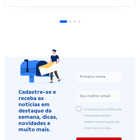
Cadastre-se e
receba as
notícias em
Concordo com a Política de
destaque da
Privacidade e aceito
semana, dicas,
receber comunicações do
novidades e
Gran Cursos Online.
muito mais.