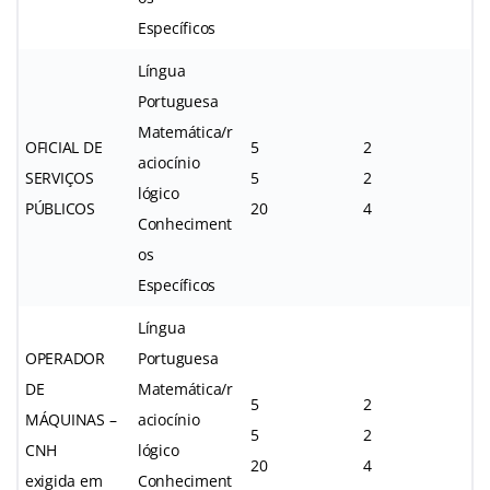
Específicos
Língua
Portuguesa
Matemática/r
OFICIAL DE
5
2
aciocínio
SERVIÇOS
5
2
lógico
PÚBLICOS
20
4
Conheciment
os
Específicos
Língua
OPERADOR
Portuguesa
DE
Matemática/r
5
2
MÁQUINAS –
aciocínio
5
2
CNH
lógico
20
4
exigida em
Conheciment