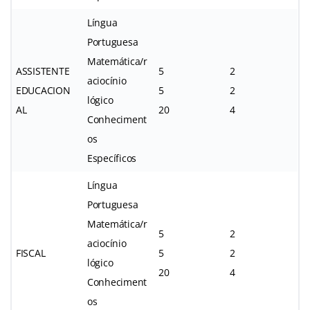
Língua
Portuguesa
Matemática/r
ASSISTENTE
5
2
aciocínio
EDUCACION
5
2
lógico
AL
20
4
Conheciment
os
Específicos
Língua
Portuguesa
Matemática/r
5
2
aciocínio
FISCAL
5
2
lógico
20
4
Conheciment
os