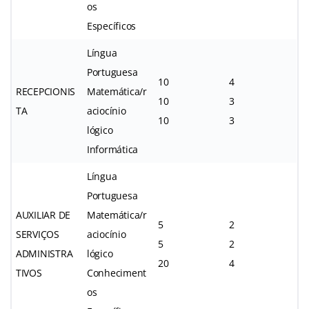
os
Específicos
Língua
Portuguesa
10
4
RECEPCIONIS
Matemática/r
10
3
TA
aciocínio
10
3
lógico
Informática
Língua
Portuguesa
AUXILIAR DE
Matemática/r
5
2
SERVIÇOS
aciocínio
5
2
ADMINISTRA
lógico
20
4
TIVOS
Conheciment
os