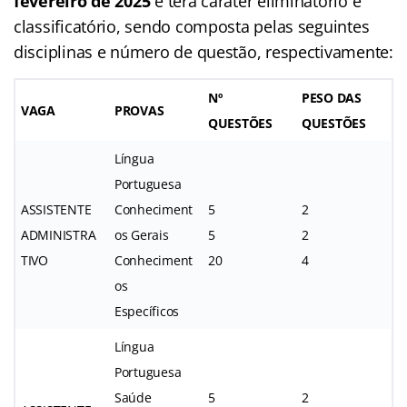
fevereiro de 2025
e terá caráter eliminatório e
classificatório, sendo composta pelas seguintes
disciplinas e número de questão, respectivamente:
Nº
PESO DAS
VAGA
PROVAS
QUESTÕES
QUESTÕES
Língua
Portuguesa
ASSISTENTE
Conheciment
5
2
ADMINISTRA
os Gerais
5
2
TIVO
Conheciment
20
4
os
Específicos
Língua
Portuguesa
Saúde
5
2