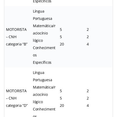
Específicos
Língua
Portuguesa
Matemática/r
MOTORISTA
5
2
aciocínio
– CNH
5
2
lógico
categoria “B”
20
4
Conheciment
os
Específicos
Língua
Portuguesa
Matemática/r
MOTORISTA
5
2
aciocínio
– CNH
5
2
lógico
categoria “D”
20
4
Conheciment
os