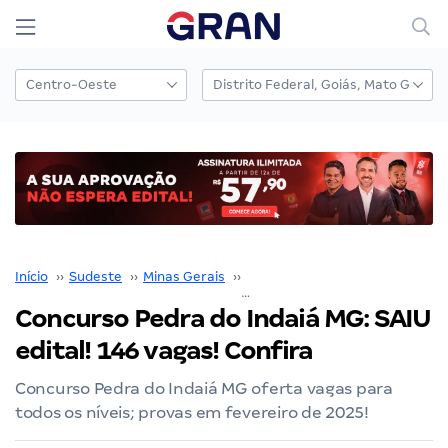
Início
››
Sudeste
››
Minas Gerais
››
Belo Horizonte
››
Concurso Pedra do Indaiá MG: SAIU edit
Concurso Pedra do Indaiá MG: SAIU
edital! 146 vagas! Confira
Concurso Pedra do Indaiá MG oferta vagas para
todos os níveis; provas em fevereiro de 2025!