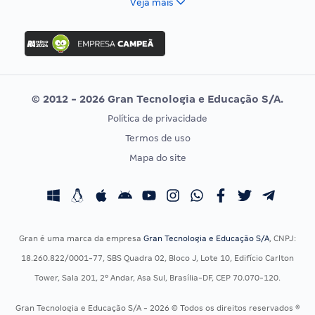
Veja mais
Concurso Nacional Unificado
FGV
Concurso Ibama
Idecan
Concurso MPU
Selecon
Editais publicados
Uniase
© 2012 - 2026 Gran Tecnologia e Educação S/A.
Vunesp
Política de privacidade
CONCURSOS POR PROFISSÃO
EXAME DE ORDEM
Termos de uso
Concursos Administrativos
OAB
Mapa do site
Concursos Educação
Prova OAB
Concursos Fiscais
Calendário OAB
Concursos Jurídicos
Questões OAB
Concursos Militares
Recursos OAB
Gran é uma marca da empresa
Gran Tecnologia e Educação S/A
, CNPJ:
Concursos Policiais
Exame de Ordem
18.260.822/0001-77, SBS Quadra 02, Bloco J, Lote 10, Edifício Carlton
Concursos Saúde
Tower, Sala 201, 2º Andar, Asa Sul, Brasília-DF, CEP 70.070-120.
Concursos Tribunais
Gran Tecnologia e Educação S/A - 2026 © Todos os direitos reservados ®
Residência Multiprofissional