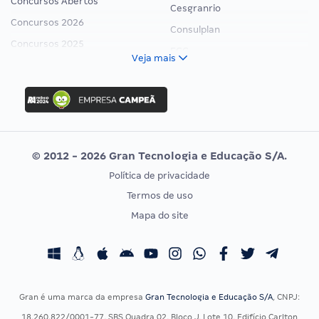
Concursos Abertos
Cesgranrio
Concursos 2026
Consulplan
Concursos 2025
FCC
Veja mais
Concurso Nacional Unificado
FGV
Concurso Ibama
Idecan
Concurso MPU
Selecon
Editais publicados
Uniase
© 2012 - 2026 Gran Tecnologia e Educação S/A.
Vunesp
Política de privacidade
CONCURSOS POR PROFISSÃO
EXAME DE ORDEM
Termos de uso
Concursos Administrativos
OAB
Mapa do site
Concursos Educação
Prova OAB
Concursos Fiscais
Calendário OAB
Concursos Jurídicos
Questões OAB
Concursos Militares
Recursos OAB
Gran é uma marca da empresa
Gran Tecnologia e Educação S/A
, CNPJ:
Concursos Policiais
Exame de Ordem
18.260.822/0001-77, SBS Quadra 02, Bloco J, Lote 10, Edifício Carlton