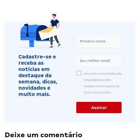
Cadastre-se e
receba as
notícias em
Concordo com a Política de
destaque da
Privacidade e aceito
semana, dicas,
receber comunicações do
novidades e
Gran Cursos Online.
muito mais.
Deixe um comentário