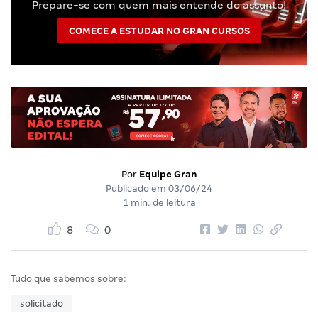
Prepare-se com quem mais entende do assunto!
COMECE A ESTUDAR NO GRAN CURSOS
Por
Equipe Gran
Publicado em
03/06/24
1 min. de leitura
8
0
Tudo que sabemos sobre:
solicitado